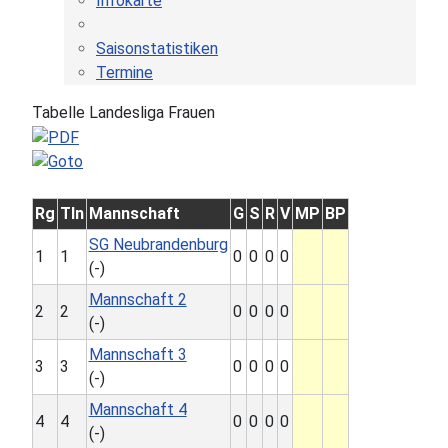
Infokarte
Saisonstatistiken
Termine
Tabelle Landesliga Frauen
Rg
Tln
Mannschaft
G
S
R
V
MP
BP
SG Neubrandenburg
1
1
0
0
0
0
(-)
Mannschaft 2
2
2
0
0
0
0
(-)
Mannschaft 3
3
3
0
0
0
0
(-)
Mannschaft 4
4
4
0
0
0
0
(-)