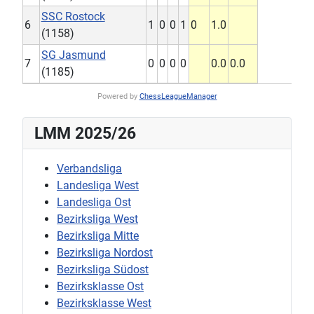
SSC Rostock
6
1
0
0
1
0
1.0
(1158)
SG Jasmund
7
0
0
0
0
0.0
0.0
(1185)
Powered by
ChessLeagueManager
LMM 2025/26
Verbandsliga
Landesliga West
Landesliga Ost
Bezirksliga West
Bezirksliga Mitte
Bezirksliga Nordost
Bezirksliga Südost
Bezirksklasse Ost
Bezirksklasse West