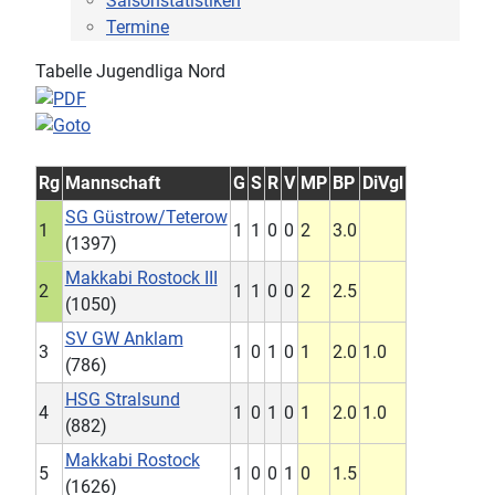
Saisonstatistiken
Termine
Tabelle Jugendliga Nord
Rg
Mannschaft
G
S
R
V
MP
BP
DiVgl
SG Güstrow/Teterow
1
1
1
0
0
2
3.0
(1397)
Makkabi Rostock III
2
1
1
0
0
2
2.5
(1050)
SV GW Anklam
3
1
0
1
0
1
2.0
1.0
(786)
HSG Stralsund
4
1
0
1
0
1
2.0
1.0
(882)
Makkabi Rostock
5
1
0
0
1
0
1.5
(1626)