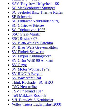
SAV Torgelow-Drögeheide 90
SC Mecklenburger Springer
SC Seehotel Binz-Therme Rügen
SF Schwerin
SG Eintracht Neubrandenburg
SG Güstrow/Teterow
SG Tripkau von 1925
SSC Graal-Müritz
SSC Rostock 07
SV Blau-Weiß 69 Parchim
SV Blau-Weiß Grevesmühlen
SV Einheit Schwerin
SV Empor Kühlungsborn
SV Grün-Weiß 90 Anklam
SV Gryps
SV Motor Wolgast 1949
SV RUGIA Bergen
SV Waterkant Saal
Think Rochade - SC HRO
TSG Neustrelitz
TSV Friedland 1814
TuS Makkabi Rostock
VfL Blau-Weiß Neukloster
Volley-Tigers Ludwigslust 2000