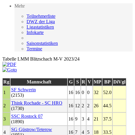
Mehr
Teilnehmerliste
DWZ der Liga
Ligastatistiken
Infokarte
Saisonstatistiken
Termine
Tabelle LMM Blitzschach M-V 2023/24
Rg
Mannschaft
G
S
R
V
MP
BP
DiVgl
SF Schwerin
1
16
16
0
0
32
52.0
(2153)
Think Rochade - SC HRO
2
16
12
2
2
26
44.5
(1730)
SSC Rostock 07
3
16
9
3
4
21
37.5
(1890)
SG Güstrow/Teterow
4
16
7
4
5
18
33.5
(1951)