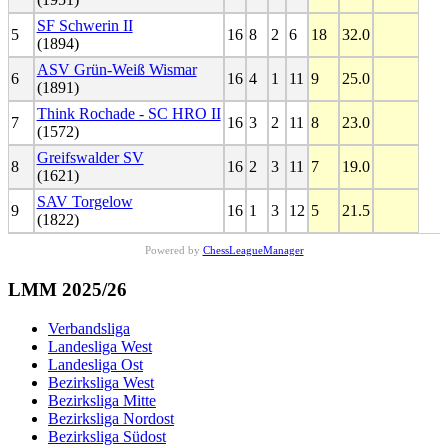
SF Schwerin II
5
16
8
2
6
18
32.0
(1894)
ASV Grün-Weiß Wismar
6
16
4
1
11
9
25.0
(1891)
Think Rochade - SC HRO II
7
16
3
2
11
8
23.0
(1572)
Greifswalder SV
8
16
2
3
11
7
19.0
(1621)
SAV Torgelow
9
16
1
3
12
5
21.5
(1822)
Powered by
ChessLeagueManager
LMM 2025/26
Verbandsliga
Landesliga West
Landesliga Ost
Bezirksliga West
Bezirksliga Mitte
Bezirksliga Nordost
Bezirksliga Südost