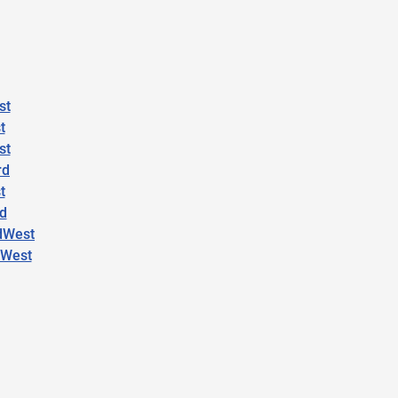
st
t
st
rd
t
üd
dWest
dWest