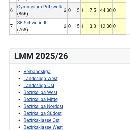
Gymnasium Pritzwalk
6
6
0
1
5
1
7.5
44.00
0
(866)
SF Schwerin II
7
6
0
1
5
1
3.0
12.00
0
(768)
LMM 2025/26
Verbandsliga
Landesliga West
Landesliga Ost
Bezirksliga West
Bezirksliga Mitte
Bezirksliga Nordost
Bezirksliga Südost
Bezirksklasse Ost
Bezirksklasse West