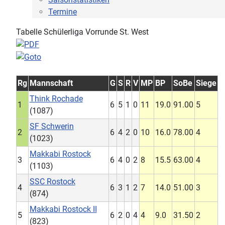
Termine
Tabelle Schülerliga Vorrunde St. West
Rg
Mannschaft
G
S
R
V
MP
BP
SoBe
Siege
Think Rochade
1
6
5
1
0
11
19.0
91.00
5
(1087)
SF Schwerin
2
6
4
2
0
10
16.0
78.00
4
(1023)
Makkabi Rostock
3
6
4
0
2
8
15.5
63.00
4
(1103)
SSC Rostock
4
6
3
1
2
7
14.0
51.00
3
(874)
Makkabi Rostock II
5
6
2
0
4
4
9.0
31.50
2
(823)