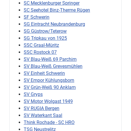
SC Mecklenburger Springer
SC Seehotel Binz-Therme Rügen
SF Schwerin
SG Eintracht Neubrandenburg
SG Güstrow/Teterow
SG Tripkau von 1925
SSC Graal-Müritz
SSC Rostock 07
SV Blau-Weiß 69 Parchim
SV Blau-Weiß Grevesmühlen
SV Einheit Schwerin
SV Empor Kühlungsborn
SV Grün-Weiß 90 Anklam
SV Gryps
SV Motor Wolgast 1949
SV RUGIA Bergen
SV Waterkant Saal
Think Rochade - SC HRO
TSG Neustrelitz