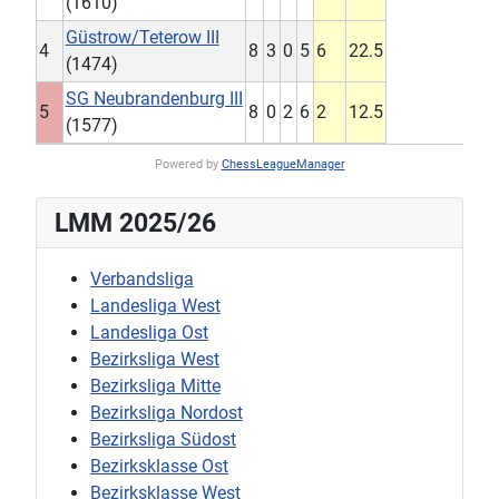
(1610)
Güstrow/Teterow III
4
8
3
0
5
6
22.5
(1474)
SG Neubrandenburg III
5
8
0
2
6
2
12.5
(1577)
Powered by
ChessLeagueManager
LMM 2025/26
Verbandsliga
Landesliga West
Landesliga Ost
Bezirksliga West
Bezirksliga Mitte
Bezirksliga Nordost
Bezirksliga Südost
Bezirksklasse Ost
Bezirksklasse West