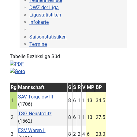
Teilnehmerliste
DWZ der Liga
Ligastatistiken
Infokarte
Saisonstatistiken
Termine
Tabelle Bezirksliga Süd
Rg
Mannschaft
G
S
R
V
MP
BP
SAV Torgelow III
1
8
6
1
1
13
34.5
(1706)
TSG Neustrelitz
2
8
6
1
1
13
27.5
(1562)
ESV Waren II
3
8
2
2
4
6
23.0