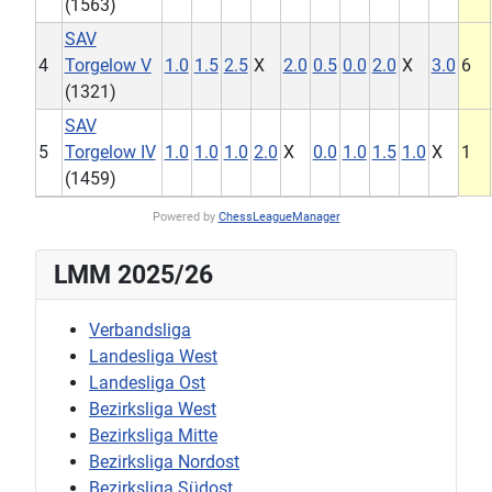
(1563)
SAV
4
Torgelow V
1.0
1.5
2.5
X
2.0
0.5
0.0
2.0
X
3.0
6
(1321)
SAV
5
Torgelow IV
1.0
1.0
1.0
2.0
X
0.0
1.0
1.5
1.0
X
1
(1459)
Powered by
ChessLeagueManager
LMM 2025/26
Verbandsliga
Landesliga West
Landesliga Ost
Bezirksliga West
Bezirksliga Mitte
Bezirksliga Nordost
Bezirksliga Südost