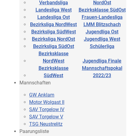
Verbandsliga
NordOst
Landesliga West
Bezirksklasse SüdOst
Landesliga Ost
Frauen-Landesliga
Bezirksliga NordWest
LMM Blitzschach
Bezirksliga SüdWest
Jugendliga Ost
Bezirksliga NordOst
Jugendliga West
Bezirksliga SüdOst
Schülerliga
Bezirksklasse
NordWest
Jugendliga Finale
Bezirksklasse
Mannschaftspokal
SüdWest
2022/23
Mannschaften
GW Anklam
Motor Wolgast II
SAV Torgelow IV
SAV Torgelow V
TSG Neustrelitz
Paarungsliste