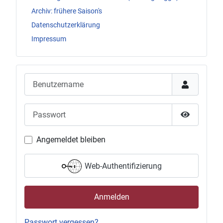
Archiv: frühere Saison's
Datenschutzerklärung
Impressum
Benutzername
Passwort
Passwort 
Angemeldet bleiben
Web-Authentifizierung
Anmelden
Passwort vergessen?