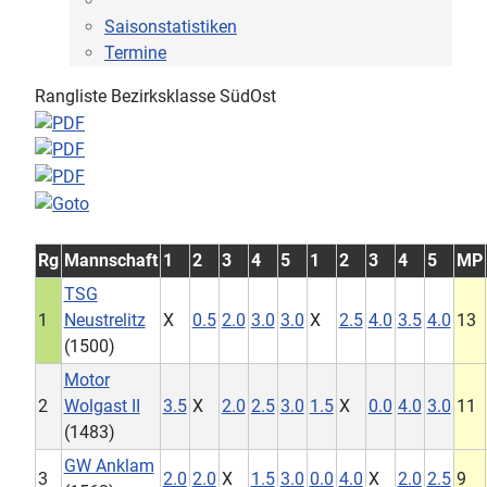
Saisonstatistiken
Termine
Rangliste Bezirksklasse SüdOst
Rg
Mannschaft
1
2
3
4
5
1
2
3
4
5
MP
TSG
1
Neustrelitz
X
0.5
2.0
3.0
3.0
X
2.5
4.0
3.5
4.0
13
(1500)
Motor
2
Wolgast II
3.5
X
2.0
2.5
3.0
1.5
X
0.0
4.0
3.0
11
(1483)
GW Anklam
3
2.0
2.0
X
1.5
3.0
0.0
4.0
X
2.0
2.5
9