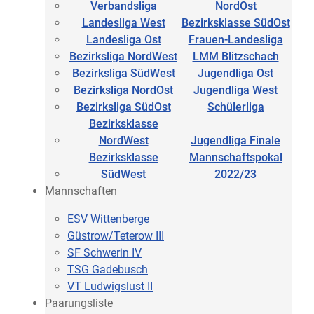
Verbandsliga
NordOst
Landesliga West
Bezirksklasse SüdOst
Landesliga Ost
Frauen-Landesliga
Bezirksliga NordWest
LMM Blitzschach
Bezirksliga SüdWest
Jugendliga Ost
Bezirksliga NordOst
Jugendliga West
Bezirksliga SüdOst
Schülerliga
Bezirksklasse
NordWest
Jugendliga Finale
Bezirksklasse
Mannschaftspokal
SüdWest
2022/23
Mannschaften
ESV Wittenberge
Güstrow/Teterow III
SF Schwerin IV
TSG Gadebusch
VT Ludwigslust II
Paarungsliste