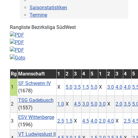
Saisonstatistiken
Termine
Rangliste Bezirksliga SüdWest
Rg
Mannschaft
1
2
3
4
5
1
2
3
4
5
SF Schwerin IV
1
X
5.0
3.5
1.5
5.0
X
3.0
4.0
4.0
5.
(1678)
TSG Gadebusch
2
1.0
X
4.5
3.0
5.0
3.0
X
2.0
3.5
5.
(1557)
ESV Wittenberge
3
2.5
1.5
X
4.5
4.0
2.0
4.0
X
2.5
4.
(1596)
VT Ludwigslust II
4
4.5
3.0
1.5
X
1.5
2.0
2.5
3.5
X
2.