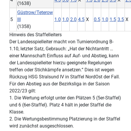
(1638)
Güstrow/Teterow
5
III
1.0
1.0
2.0
4.5
X
0.5
1.0
1.5
3.5
X
(1358)
Hinweis des Staffelleiters
Der Landesspielleiter macht von Turnierordnung B-
1.10, letzter Satz, Gebrauch: „Hat der Nichtantritt …
einer Mannschaft Einfluss auf Auf- und Abstieg, kann
der Landesspielleiter hierzu geeignete Regelungen
treffen oder Stichkämpfe ansetzen.“ Dies ist wegen
Rückzug HSG Stralsund IV in Staffel NordOst der Fall.
Für den Abstieg aus der Bezirksliga in der Saison
2022/23 gilt:
1. Die Wertung erfolgt unter den Plätzen 5 (5er-Staffel)
und 6 (6er-Staffel). Platz 4 hält in jeder Staffel die
Klasse.
2. Die Wertungsbestimmung Platzierung in der Staffel
wird zunächst ausgeschlossen.