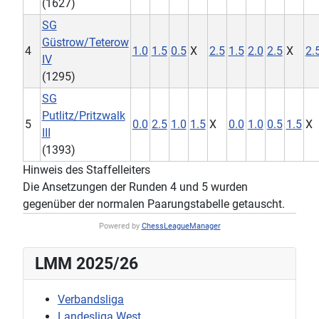
(1627)
SG
Güstrow/Teterow
4
1.0
1.5
0.5
X
2.5
1.5
2.0
2.5
X
2.
IV
(1295)
SG
Putlitz/Pritzwalk
5
0.0
2.5
1.0
1.5
X
0.0
1.0
0.5
1.5
X
III
(1393)
Hinweis des Staffelleiters
Die Ansetzungen der Runden 4 und 5 wurden
gegenüber der normalen Paarungstabelle getauscht.
Powered by
ChessLeagueManager
LMM 2025/26
Verbandsliga
Landesliga West