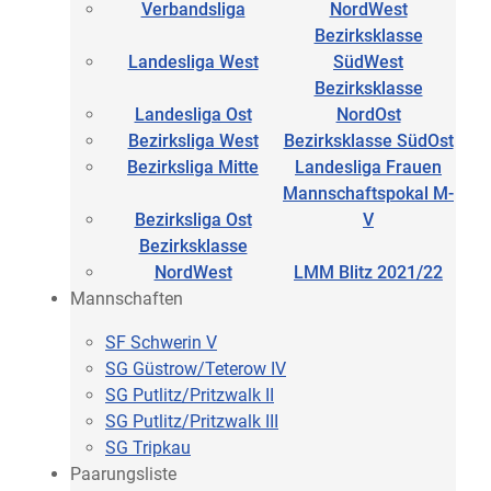
Verbandsliga
NordWest
Bezirksklasse
Landesliga West
SüdWest
Bezirksklasse
Landesliga Ost
NordOst
Bezirksliga West
Bezirksklasse SüdOst
Bezirksliga Mitte
Landesliga Frauen
Mannschaftspokal M-
Bezirksliga Ost
V
Bezirksklasse
NordWest
LMM Blitz 2021/22
Mannschaften
SF Schwerin V
SG Güstrow/Teterow IV
SG Putlitz/Pritzwalk II
SG Putlitz/Pritzwalk III
SG Tripkau
Paarungsliste