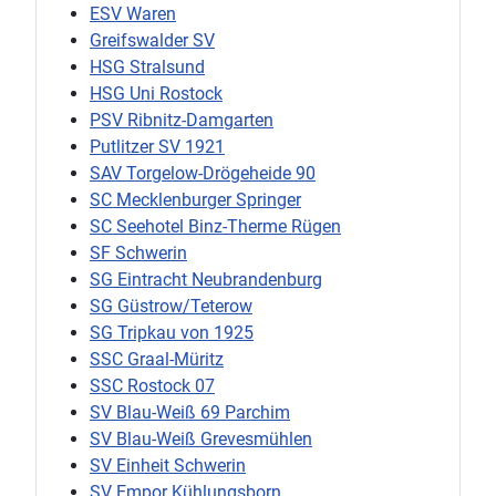
ESV Waren
Greifswalder SV
HSG Stralsund
HSG Uni Rostock
PSV Ribnitz-Damgarten
Putlitzer SV 1921
SAV Torgelow-Drögeheide 90
SC Mecklenburger Springer
SC Seehotel Binz-Therme Rügen
SF Schwerin
SG Eintracht Neubrandenburg
SG Güstrow/Teterow
SG Tripkau von 1925
SSC Graal-Müritz
SSC Rostock 07
SV Blau-Weiß 69 Parchim
SV Blau-Weiß Grevesmühlen
SV Einheit Schwerin
SV Empor Kühlungsborn