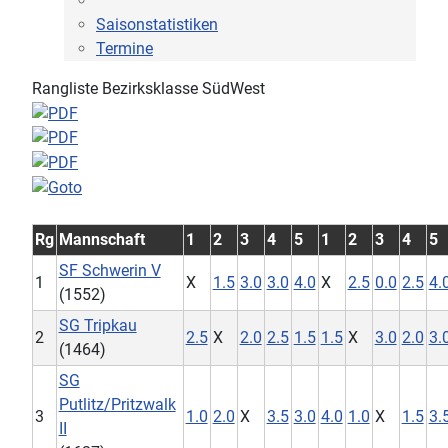
Saisonstatistiken
Termine
Rangliste Bezirksklasse SüdWest
Rg
Mannschaft
1
2
3
4
5
1
2
3
4
5
SF Schwerin V
1
X
1.5
3.0
3.0
4.0
X
2.5
0.0
2.5
4.
(1552)
SG Tripkau
2
2.5
X
2.0
2.5
1.5
1.5
X
3.0
2.0
3.
(1464)
SG
Putlitz/Pritzwalk
3
1.0
2.0
X
3.5
3.0
4.0
1.0
X
1.5
3.
II