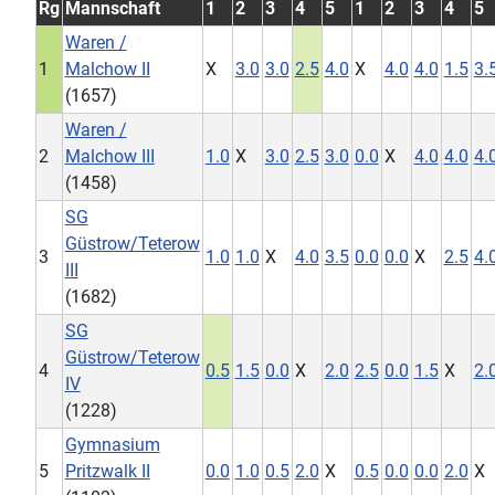
Rg
Mannschaft
1
2
3
4
5
1
2
3
4
5
Waren /
1
Malchow II
X
3.0
3.0
2.5
4.0
X
4.0
4.0
1.5
3.
(1657)
Waren /
2
Malchow III
1.0
X
3.0
2.5
3.0
0.0
X
4.0
4.0
4.
(1458)
SG
Güstrow/Teterow
3
1.0
1.0
X
4.0
3.5
0.0
0.0
X
2.5
4.
III
(1682)
SG
Güstrow/Teterow
4
0.5
1.5
0.0
X
2.0
2.5
0.0
1.5
X
2.
IV
(1228)
Gymnasium
5
Pritzwalk II
0.0
1.0
0.5
2.0
X
0.5
0.0
0.0
2.0
X