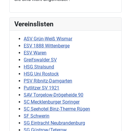
Vereinslisten
ASV Grün-Weiß Wismar
ESV 1888 Wittenberge
ESV Waren
Greifswalder SV
HSG Stralsund
HSG Uni Rostock
PSV Ribnitz-Damgarten
Putlitzer SV 1921
SAV Torgelow-Drögeheide 90
SC Mecklenburger Springer
SC Seehotel Binz-Therme Rügen
SF Schwerin
SG Eintracht Neubrandenburg
SG Güstrow/Teterow