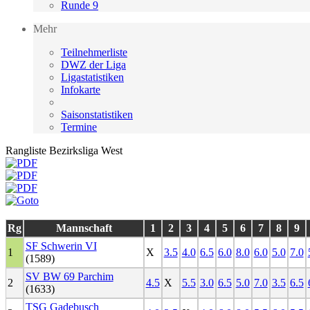
Runde 9
Mehr
Teilnehmerliste
DWZ der Liga
Ligastatistiken
Infokarte
Saisonstatistiken
Termine
Rangliste Bezirksliga West
Rg
Mannschaft
1
2
3
4
5
6
7
8
9
SF Schwerin VI
1
X
3.5
4.0
6.5
6.0
8.0
6.0
5.0
7.0
(1589)
SV BW 69 Parchim
2
4.5
X
5.5
3.0
6.5
5.0
7.0
3.5
6.5
(1633)
TSG Gadebusch