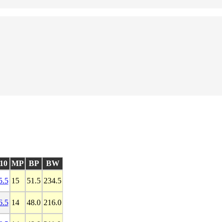
10
MP
BP
BW
5.5
15
51.5
234.5
6.5
14
48.0
216.0