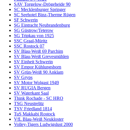
SAV Torgelow-Drögeheide 90
SC Mecklenburger Springer
SC Seehotel Binz-Therme Rügen
SF Schwerin
SG Eintracht Neubrandenburg
SG Güstrow/Teterow
SG Tripkau von 1925
SSC Graal-Müritz
SSC Rostock 07
SV Blau-Weiß 69 Parchim
SV Blau-Weiß Grevesmühlen
SV Einheit Schwerin
SV Empor Kühlungsborn
SV Grün-Weiß 90 Anklam
SV Gryps
SV Motor Wolgast 1949
SV RUGIA Bergen
SV Waterkant Saal
Think Rochade - SC HRO
TSG Neustrelitz
TSV Friedland 1814
TuS Makkabi Rostock
VfL Blau-Weiß Neukloster
Volley-Tigers Ludwigslust 2000