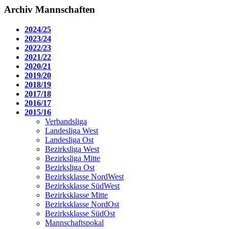
Archiv Mannschaften
2024/25
2023/24
2022/23
2021/22
2020/21
2019/20
2018/19
2017/18
2016/17
2015/16
Verbandsliga
Landesliga West
Landesliga Ost
Bezirksliga West
Bezirksliga Mitte
Bezirksliga Ost
Bezirksklasse NordWest
Bezirksklasse SüdWest
Bezirksklasse Mitte
Bezirksklasse NordOst
Bezirksklasse SüdOst
Mannschaftspokal