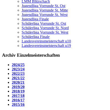
LMM Blitzschach
Jugendliga Vorrunde St. Ost
Jugendliga Vorrunde St. Mitte
Jugendliga Vorrunde St. West
Jugendliga Finale
Schülerliga Vorrunde St. Ost
Schülerliga Vorrunde St. Nord
Schülerliga Vorrunde St. West
Schülerliga Finale
Landesvereinsmeisterschaft u10
Landesvereinsmeisterschaft u19
Archiv Einzelmeisterschaften
2024/25
2023/24
2022/23
2021/22
2020/21
2019/20
2018/19
2017/18
2016/17
2015/16