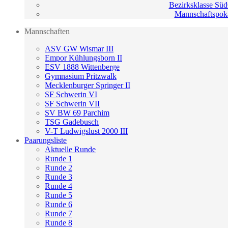
Bezirksklasse Süd
Mannschaftspok
Mannschaften
ASV GW Wismar III
Empor Kühlungsborn II
ESV 1888 Wittenberge
Gymnasium Pritzwalk
Mecklenburger Springer II
SF Schwerin VI
SF Schwerin VII
SV BW 69 Parchim
TSG Gadebusch
V-T Ludwigslust 2000 III
Paarungsliste
Aktuelle Runde
Runde 1
Runde 2
Runde 3
Runde 4
Runde 5
Runde 6
Runde 7
Runde 8