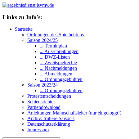
Links zu Info's:
Startseite
Ordnungen des Spielbetriebs
Saison 2024/25
... Terminplan
... Ausschreibungen
... DWZ-Listen
... Zweitspielrechte
... Nachmeldungen
... Abmeldungen
... Ordnungsgebühren
Saison 2023/24
... Ordnungsgebühren
Protestentscheidungen
Schiedsrichter
Partiendownload
Anleitungen Mannschaftsleiter (nur eingeloggt!)
Archiv: frühere Saison's
Datenschutzerklärung
Impressum