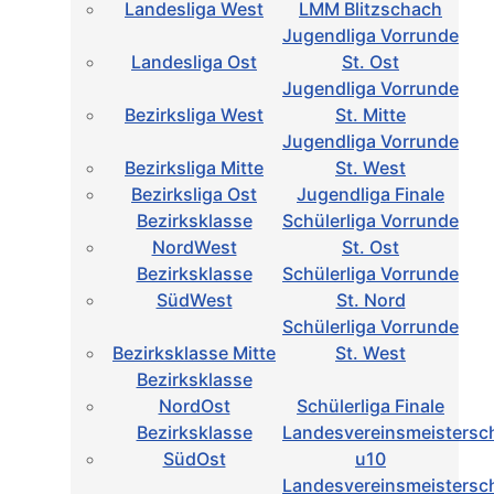
Landesliga West
LMM Blitzschach
Jugendliga Vorrunde
Landesliga Ost
St. Ost
Jugendliga Vorrunde
Bezirksliga West
St. Mitte
Jugendliga Vorrunde
Bezirksliga Mitte
St. West
Bezirksliga Ost
Jugendliga Finale
Bezirksklasse
Schülerliga Vorrunde
NordWest
St. Ost
Bezirksklasse
Schülerliga Vorrunde
SüdWest
St. Nord
Schülerliga Vorrunde
Bezirksklasse Mitte
St. West
Bezirksklasse
NordOst
Schülerliga Finale
Bezirksklasse
Landesvereinsmeistersc
SüdOst
u10
Landesvereinsmeistersc