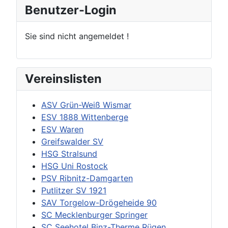
Benutzer-Login
Sie sind nicht angemeldet !
Vereinslisten
ASV Grün-Weiß Wismar
ESV 1888 Wittenberge
ESV Waren
Greifswalder SV
HSG Stralsund
HSG Uni Rostock
PSV Ribnitz-Damgarten
Putlitzer SV 1921
SAV Torgelow-Drögeheide 90
SC Mecklenburger Springer
SC Seehotel Binz-Therme Rügen