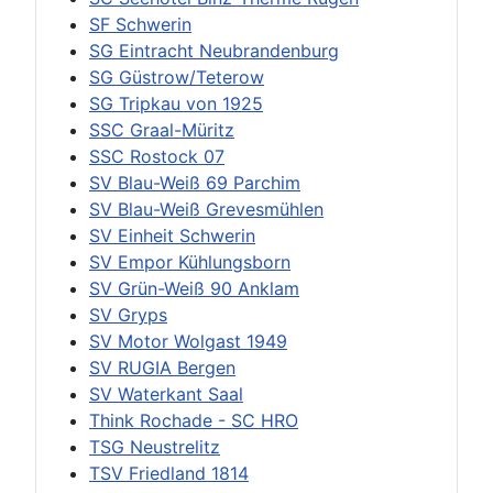
SF Schwerin
SG Eintracht Neubrandenburg
SG Güstrow/Teterow
SG Tripkau von 1925
SSC Graal-Müritz
SSC Rostock 07
SV Blau-Weiß 69 Parchim
SV Blau-Weiß Grevesmühlen
SV Einheit Schwerin
SV Empor Kühlungsborn
SV Grün-Weiß 90 Anklam
SV Gryps
SV Motor Wolgast 1949
SV RUGIA Bergen
SV Waterkant Saal
Think Rochade - SC HRO
TSG Neustrelitz
TSV Friedland 1814