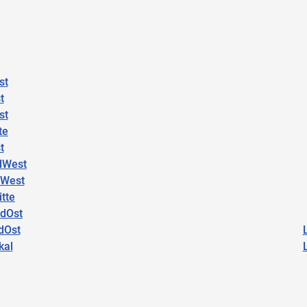
st
t
st
te
t
dWest
dWest
tte
rdOst
dOst
kal