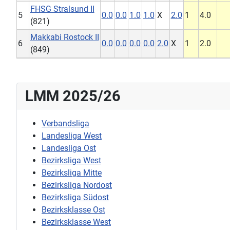
FHSG Stralsund II
5
0.0
0.0
1.0
1.0
X
2.0
1
4.0
(821)
Makkabi Rostock II
6
0.0
0.0
0.0
0.0
2.0
X
1
2.0
(849)
LMM 2025/26
Verbandsliga
Landesliga West
Landesliga Ost
Bezirksliga West
Bezirksliga Mitte
Bezirksliga Nordost
Bezirksliga Südost
Bezirksklasse Ost
Bezirksklasse West