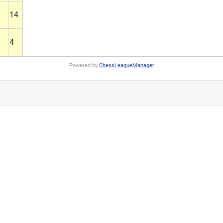
14
4
Powered by
ChessLeagueManager