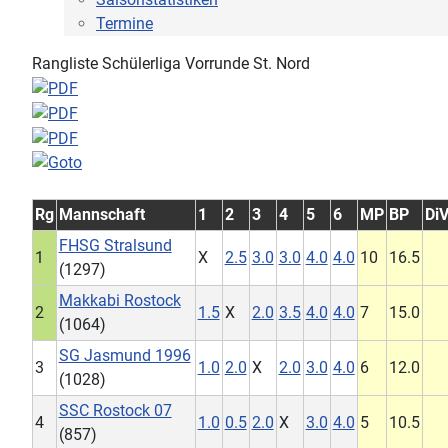
Termine
Rangliste Schülerliga Vorrunde St. Nord
Rg
Mannschaft
1
2
3
4
5
6
MP
BP
DiV
FHSG Stralsund
1
X
2.5
3.0
3.0
4.0
4.0
10
16.5
(1297)
Makkabi Rostock
2
1.5
X
2.0
3.5
4.0
4.0
7
15.0
(1064)
SG Jasmund 1996
3
1.0
2.0
X
2.0
3.0
4.0
6
12.0
(1028)
SSC Rostock 07
4
1.0
0.5
2.0
X
3.0
4.0
5
10.5
(857)