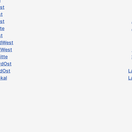
a
st
st
st
tte
st
rdWest
dWest
itte
rdOst
üdOst
L
kal
L