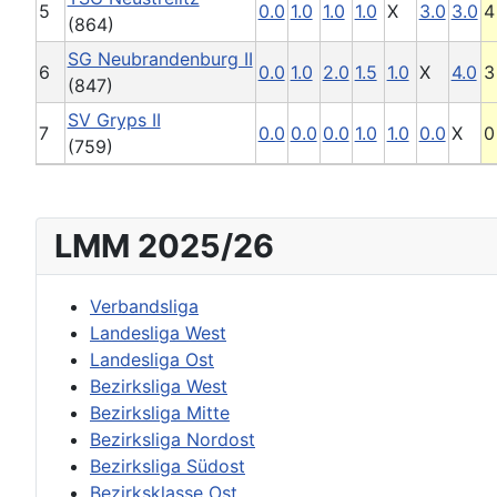
5
0.0
1.0
1.0
1.0
X
3.0
3.0
4
(864)
SG Neubrandenburg II
6
0.0
1.0
2.0
1.5
1.0
X
4.0
3
(847)
SV Gryps II
7
0.0
0.0
0.0
1.0
1.0
0.0
X
0
(759)
LMM 2025/26
Verbandsliga
Landesliga West
Landesliga Ost
Bezirksliga West
Bezirksliga Mitte
Bezirksliga Nordost
Bezirksliga Südost
Bezirksklasse Ost