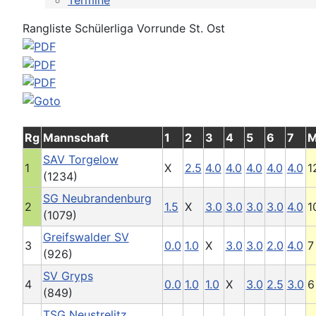
Termine
Rangliste Schülerliga Vorrunde St. Ost
Rg
Mannschaft
1
2
3
4
5
6
7
SAV Torgelow
1
X
2.5
4.0
4.0
4.0
4.0
4.0
1
(1234)
SG Neubrandenburg
2
1.5
X
3.0
3.0
3.0
3.0
4.0
1
(1079)
Greifswalder SV
3
0.0
1.0
X
3.0
3.0
2.0
4.0
7
(926)
SV Gryps
4
0.0
1.0
1.0
X
3.0
2.5
3.0
6
(849)
TSG Neustrelitz