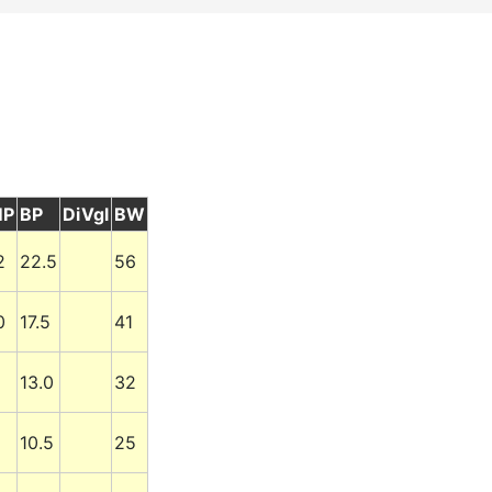
MP
BP
DiVgl
BW
2
22.5
56
0
17.5
41
13.0
32
10.5
25