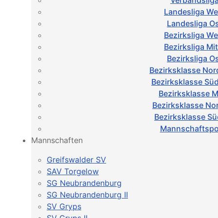
Verbandslig
Landesliga We
Landesliga O
Bezirksliga We
Bezirksliga Mi
Bezirksliga O
Bezirksklasse No
Bezirksklasse Sü
Bezirksklasse M
Bezirksklasse No
Bezirksklasse S
Mannschaftspo
Mannschaften
Greifswalder SV
SAV Torgelow
SG Neubrandenburg
SG Neubrandenburg II
SV Gryps