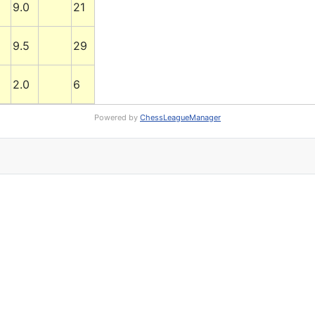
9.0
21
9.5
29
2.0
6
Powered by
ChessLeagueManager