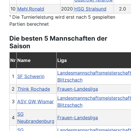
10
Mehl,Ronald
2020
HSG Stralsund
2.0
¹ Die Turnierleistung wird erst nach 5 gespielten
Partien berechnet
Die besten 5 Mannschaften der
Saison
Nr
Name
Liga
Landesmannschaftsmeisterschaf
1
SF Schwerin
Blitzschach
2
Think Rochade
Frauen-Landesliga
Landesmannschaftsmeisterschaf
3
ASV GW Wismar
Blitzschach
SG
4
Frauen-Landesliga
Neubrandenburg
SG
Landesmannschaftsmeisterschaf