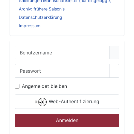
Anleitungen Mannschaftsleiter (nur eingeloggt!)
Archiv: frühere Saison's
Datenschutzerklärung
Impressum
Benutzername
Passwort
Passwor
Angemeldet bleiben
Web-Authentifizierung
Anmelden