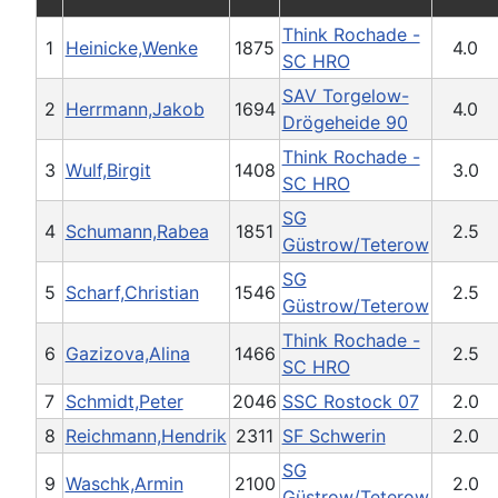
Think Rochade -
1
Heinicke,Wenke
1875
4.0
SC HRO
SAV Torgelow-
2
Herrmann,Jakob
1694
4.0
Drögeheide 90
Think Rochade -
3
Wulf,Birgit
1408
3.0
SC HRO
SG
4
Schumann,Rabea
1851
2.5
Güstrow/Teterow
SG
5
Scharf,Christian
1546
2.5
Güstrow/Teterow
Think Rochade -
6
Gazizova,Alina
1466
2.5
SC HRO
7
Schmidt,Peter
2046
SSC Rostock 07
2.0
8
Reichmann,Hendrik
2311
SF Schwerin
2.0
SG
9
Waschk,Armin
2100
2.0
Güstrow/Teterow