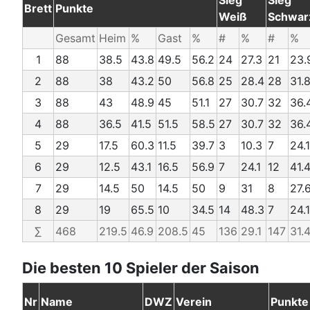
Sieg
Sieg
Brett
Punkte
Weiß
Schwar
Gesamt
Heim
%
Gast
%
#
%
#
%
1
88
38.5
43.8
49.5
56.2
24
27.3
21
23.
2
88
38
43.2
50
56.8
25
28.4
28
31.
3
88
43
48.9
45
51.1
27
30.7
32
36.
4
88
36.5
41.5
51.5
58.5
27
30.7
32
36.
5
29
17.5
60.3
11.5
39.7
3
10.3
7
24.1
6
29
12.5
43.1
16.5
56.9
7
24.1
12
41.
7
29
14.5
50
14.5
50
9
31
8
27.
8
29
19
65.5
10
34.5
14
48.3
7
24.1
∑
468
219.5
46.9
208.5
45
136
29.1
147
31.
Die besten 10 Spieler der Saison
Nr
Name
DWZ
Verein
Punkte