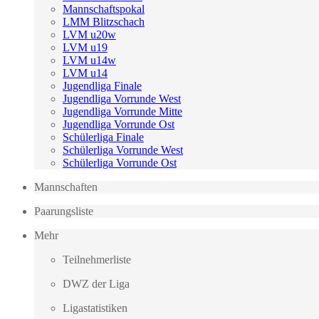
Mannschaftspokal
LMM Blitzschach
LVM u20w
LVM u19
LVM u14w
LVM u14
Jugendliga Finale
Jugendliga Vorrunde West
Jugendliga Vorrunde Mitte
Jugendliga Vorrunde Ost
Schülerliga Finale
Schülerliga Vorrunde West
Schülerliga Vorrunde Ost
Mannschaften
Paarungsliste
Mehr
Teilnehmerliste
DWZ der Liga
Ligastatistiken