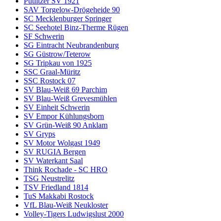
Putlitzer SV 1921
SAV Torgelow-Drögeheide 90
SC Mecklenburger Springer
SC Seehotel Binz-Therme Rügen
SF Schwerin
SG Eintracht Neubrandenburg
SG Güstrow/Teterow
SG Tripkau von 1925
SSC Graal-Müritz
SSC Rostock 07
SV Blau-Weiß 69 Parchim
SV Blau-Weiß Grevesmühlen
SV Einheit Schwerin
SV Empor Kühlungsborn
SV Grün-Weiß 90 Anklam
SV Gryps
SV Motor Wolgast 1949
SV RUGIA Bergen
SV Waterkant Saal
Think Rochade - SC HRO
TSG Neustrelitz
TSV Friedland 1814
TuS Makkabi Rostock
VfL Blau-Weiß Neukloster
Volley-Tigers Ludwigslust 2000