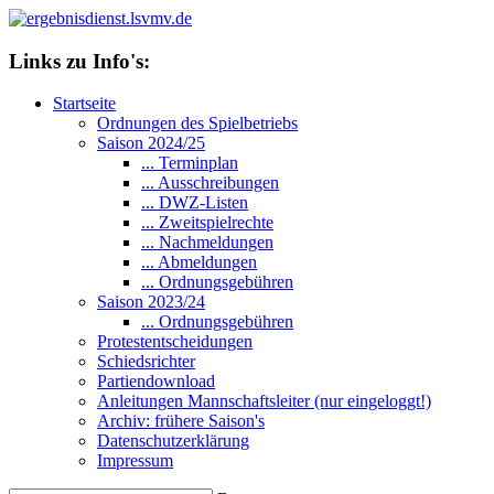
Links zu Info's:
Startseite
Ordnungen des Spielbetriebs
Saison 2024/25
... Terminplan
... Ausschreibungen
... DWZ-Listen
... Zweitspielrechte
... Nachmeldungen
... Abmeldungen
... Ordnungsgebühren
Saison 2023/24
... Ordnungsgebühren
Protestentscheidungen
Schiedsrichter
Partiendownload
Anleitungen Mannschaftsleiter (nur eingeloggt!)
Archiv: frühere Saison's
Datenschutzerklärung
Impressum