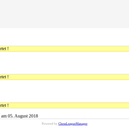
tet !
tet !
tet !
 am 05. August 2018
Powered by
ChessLeagueManager