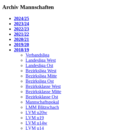
Archiv Mannschaften
2024/25
2023/24
2022/23
2021/22
2020/21
2019/20
2018/19
Verbandsliga
Landesliga West
Landesliga Ost
Bezirksliga West
Bezirksliga Mitte
Bezirksliga Ost
Bezirksklasse West
Bezirksklasse Mitte
Bezirksklasse Ost
Mannschaftspokal
LMM Blitzschach
LVM u20w
LVM u19
LVM u14w
LVM u14