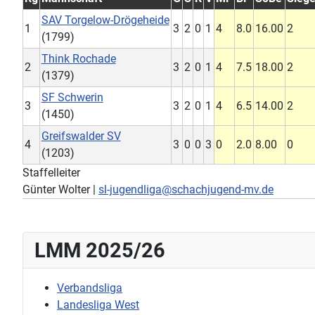
SAV Torgelow-Drögeheide
1
3
2
0
1
4
8.0
16.00
2
(1799)
Think Rochade
2
3
2
0
1
4
7.5
18.00
2
(1379)
SF Schwerin
3
3
2
0
1
4
6.5
14.00
2
(1450)
Greifswalder SV
4
3
0
0
3
0
2.0
8.00
0
(1203)
Staffelleiter
Günter Wolter |
sl-jugendliga@schachjugend-mv.de
LMM 2025/26
Verbandsliga
Landesliga West