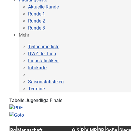
Aktuelle Runde
Runde 1
Runde 2
Runde 3
Mehr
Teilnehmerliste
DWZ der Liga
Ligastatistiken
Infokarte
Saisonstatistiken
Termine
Tabelle Jugendliga Finale
Rg
Mannschaft
G
S
R
V
MP
BP
SoBe
Sieg