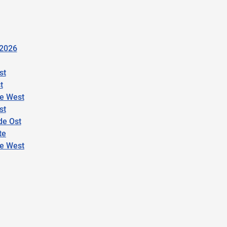
 2026
st
t
e West
st
de Ost
te
de West