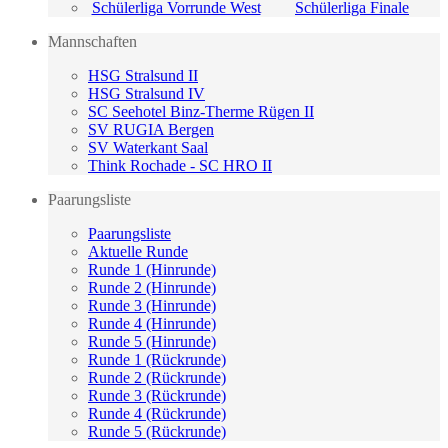
Schülerliga Vorrunde West
Schülerliga Finale
Mannschaften
HSG Stralsund II
HSG Stralsund IV
SC Seehotel Binz-Therme Rügen II
SV RUGIA Bergen
SV Waterkant Saal
Think Rochade - SC HRO II
Paarungsliste
Paarungsliste
Aktuelle Runde
Runde 1 (Hinrunde)
Runde 2 (Hinrunde)
Runde 3 (Hinrunde)
Runde 4 (Hinrunde)
Runde 5 (Hinrunde)
Runde 1 (Rückrunde)
Runde 2 (Rückrunde)
Runde 3 (Rückrunde)
Runde 4 (Rückrunde)
Runde 5 (Rückrunde)