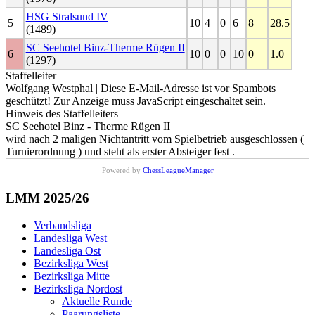
HSG Stralsund IV
5
10
4
0
6
8
28.5
(1489)
SC Seehotel Binz-Therme Rügen II
6
10
0
0
10
0
1.0
(1297)
Staffelleiter
Wolfgang Westphal |
Diese E-Mail-Adresse ist vor Spambots
geschützt! Zur Anzeige muss JavaScript eingeschaltet sein.
Hinweis des Staffelleiters
SC Seehotel Binz - Therme Rügen II
wird nach 2 maligen Nichtantritt vom Spielbetrieb ausgeschlossen (
Turnierordnung ) und steht als erster Absteiger fest .
Powered by
ChessLeagueManager
LMM 2025/26
Verbandsliga
Landesliga West
Landesliga Ost
Bezirksliga West
Bezirksliga Mitte
Bezirksliga Nordost
Aktuelle Runde
Paarungsliste