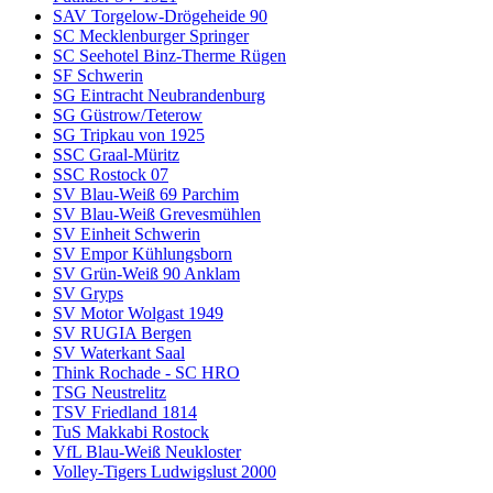
SAV Torgelow-Drögeheide 90
SC Mecklenburger Springer
SC Seehotel Binz-Therme Rügen
SF Schwerin
SG Eintracht Neubrandenburg
SG Güstrow/Teterow
SG Tripkau von 1925
SSC Graal-Müritz
SSC Rostock 07
SV Blau-Weiß 69 Parchim
SV Blau-Weiß Grevesmühlen
SV Einheit Schwerin
SV Empor Kühlungsborn
SV Grün-Weiß 90 Anklam
SV Gryps
SV Motor Wolgast 1949
SV RUGIA Bergen
SV Waterkant Saal
Think Rochade - SC HRO
TSG Neustrelitz
TSV Friedland 1814
TuS Makkabi Rostock
VfL Blau-Weiß Neukloster
Volley-Tigers Ludwigslust 2000