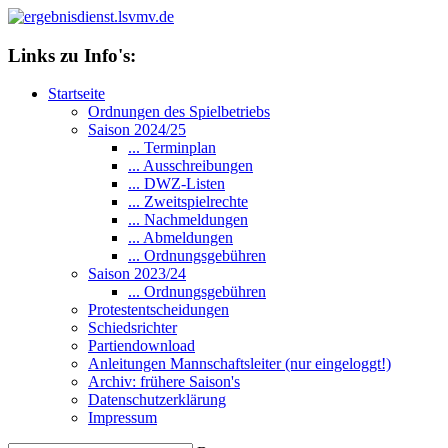
Links zu Info's:
Startseite
Ordnungen des Spielbetriebs
Saison 2024/25
... Terminplan
... Ausschreibungen
... DWZ-Listen
... Zweitspielrechte
... Nachmeldungen
... Abmeldungen
... Ordnungsgebühren
Saison 2023/24
... Ordnungsgebühren
Protestentscheidungen
Schiedsrichter
Partiendownload
Anleitungen Mannschaftsleiter (nur eingeloggt!)
Archiv: frühere Saison's
Datenschutzerklärung
Impressum