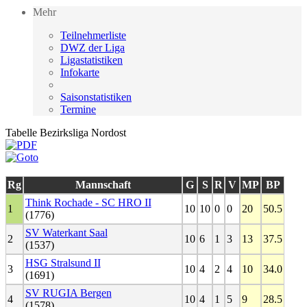
Mehr
Teilnehmerliste
DWZ der Liga
Ligastatistiken
Infokarte
Saisonstatistiken
Termine
Tabelle Bezirksliga Nordost
Rg
Mannschaft
G
S
R
V
MP
BP
Think Rochade - SC HRO II
1
10
10
0
0
20
50.5
(1776)
SV Waterkant Saal
2
10
6
1
3
13
37.5
(1537)
HSG Stralsund II
3
10
4
2
4
10
34.0
(1691)
SV RUGIA Bergen
4
10
4
1
5
9
28.5
(1578)