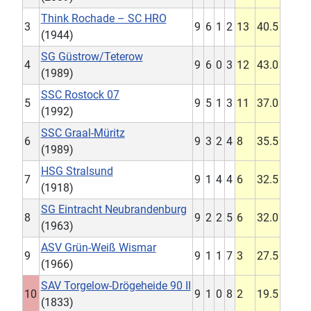
Think Rochade – SC HRO
3
9
6
1
2
13
40.5
(1944)
SG Güstrow/Teterow
4
9
6
0
3
12
43.0
(1989)
SSC Rostock 07
5
9
5
1
3
11
37.0
(1992)
SSC Graal-Müritz
6
9
3
2
4
8
35.5
(1989)
HSG Stralsund
7
9
1
4
4
6
32.5
(1918)
SG Eintracht Neubrandenburg
8
9
2
2
5
6
32.0
(1963)
ASV Grün-Weiß Wismar
9
9
1
1
7
3
27.5
(1966)
SAV Torgelow-Drögeheide 90 II
10
9
1
0
8
2
19.5
(1833)