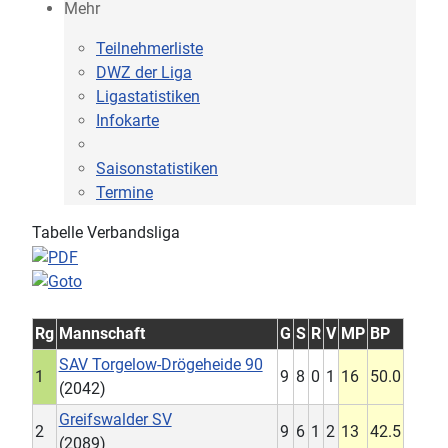
Mehr
Teilnehmerliste
DWZ der Liga
Ligastatistiken
Infokarte
Saisonstatistiken
Termine
Tabelle Verbandsliga
Rg
Mannschaft
G
S
R
V
MP
BP
SAV Torgelow-Drögeheide 90
1
9
8
0
1
16
50.0
(2042)
Greifswalder SV
2
9
6
1
2
13
42.5
(2089)