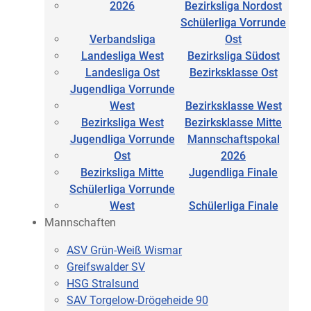
2026
Bezirksliga Nordost
Schülerliga Vorrunde
Verbandsliga
Ost
Landesliga West
Bezirksliga Südost
Landesliga Ost
Bezirksklasse Ost
Jugendliga Vorrunde
West
Bezirksklasse West
Bezirksliga West
Bezirksklasse Mitte
Jugendliga Vorrunde
Mannschaftspokal
Ost
2026
Bezirksliga Mitte
Jugendliga Finale
Schülerliga Vorrunde
West
Schülerliga Finale
Mannschaften
ASV Grün-Weiß Wismar
Greifswalder SV
HSG Stralsund
SAV Torgelow-Drögeheide 90