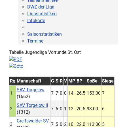
Teilnehmerliste
DWZ der Liga
Ligastatistiken
Infokarte
Saisonstatistiken
Termine
Tabelle Jugendliga Vorrunde St. Ost
Rg
Mannschaft
G
S
R
V
MP
BP
SoBe
Siege
SAV Torgelow
1
7
7
0
0
14
26.5
153.00
7
(1662)
SAV Torgelow II
2
7
6
0
1
12
20.5
93.00
6
(1312)
Greifswalder SV
3
7
5
0
2
10
22.0
113.00
5