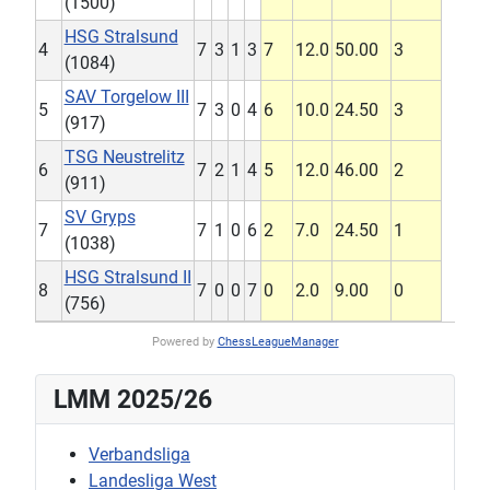
(1500)
HSG Stralsund
4
7
3
1
3
7
12.0
50.00
3
(1084)
SAV Torgelow III
5
7
3
0
4
6
10.0
24.50
3
(917)
TSG Neustrelitz
6
7
2
1
4
5
12.0
46.00
2
(911)
SV Gryps
7
7
1
0
6
2
7.0
24.50
1
(1038)
HSG Stralsund II
8
7
0
0
7
0
2.0
9.00
0
(756)
Powered by
ChessLeagueManager
LMM 2025/26
Verbandsliga
Landesliga West