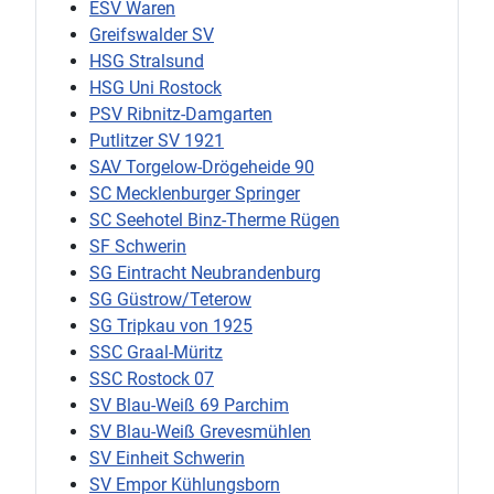
ESV Waren
Greifswalder SV
HSG Stralsund
HSG Uni Rostock
PSV Ribnitz-Damgarten
Putlitzer SV 1921
SAV Torgelow-Drögeheide 90
SC Mecklenburger Springer
SC Seehotel Binz-Therme Rügen
SF Schwerin
SG Eintracht Neubrandenburg
SG Güstrow/Teterow
SG Tripkau von 1925
SSC Graal-Müritz
SSC Rostock 07
SV Blau-Weiß 69 Parchim
SV Blau-Weiß Grevesmühlen
SV Einheit Schwerin
SV Empor Kühlungsborn