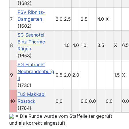
(1682)
PSV Ribnitz-
7
Damgarten
2.0
2.5
2.5
4.0
X
(1602)
SC Seehotel
Binz-Therme
8
1.0
4.0
1.0
3.5
X
6.5
Rügen
(1658)
SG Eintracht
Neubrandenburg
9
0.5
2.0
2.0
1.5
X
II
(1730)
TuS Makkabi
10
Rostock
0.0
0.0
0.0
0.0
0.0
(1784)
= Die Runde wurde vom Staffelleiter geprüft
und als korrekt eingestuft!