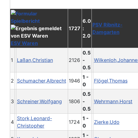
6.0
PSV Ribnitz-
1727
:
Damgarten
2.0
ESV Waren
0.5
1
Laßan,Christian
2126
-
Wilkenloh,Johanne
0.5
1 -
2
Schumacher,Albrecht
1946
Flögel,Thomas
0
0.5
3
Schreiner,Wolfgang
1806
-
Wehrmann,Horst
0.5
Stork,Leonard-
1 -
4
1724
Zierke,Udo
Christopher
0
1 -