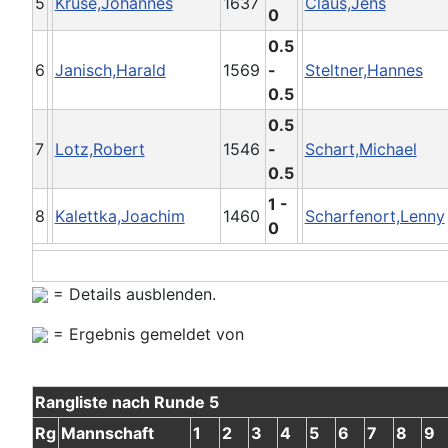
5
Kruse,Johannes
1637
Claus,Jens
0
0.5
6
Janisch,Harald
1569
-
Steltner,Hannes
0.5
0.5
7
Lotz,Robert
1546
-
Schart,Michael
0.5
1 -
8
Kalettka,Joachim
1460
Scharfenort,Lenny
0
= Details ausblenden.
= Ergebnis gemeldet von
Rangliste nach Runde 5
Rg
Mannschaft
1
2
3
4
5
6
7
8
9