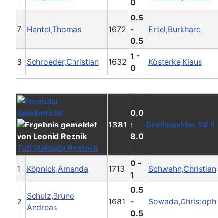
0
0.5
7
Hantel,Thomas
1672
-
Ertel,Burkhard
0.5
1 -
8
Schroeder,Christian
1632
Kösterke,Klaus
0
0.0
1381
:
Greifswalder SV II
8.0
TuS Makkabi Rostock
0 -
1
Köpnick,Amanda
1713
Schwahn,Christian
1
0.5
Schulz,Bruno
2
1681
-
Sowada,Christoph
Andreas
0.5