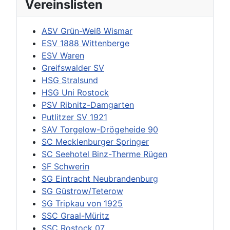
Vereinslisten
ASV Grün-Weiß Wismar
ESV 1888 Wittenberge
ESV Waren
Greifswalder SV
HSG Stralsund
HSG Uni Rostock
PSV Ribnitz-Damgarten
Putlitzer SV 1921
SAV Torgelow-Drögeheide 90
SC Mecklenburger Springer
SC Seehotel Binz-Therme Rügen
SF Schwerin
SG Eintracht Neubrandenburg
SG Güstrow/Teterow
SG Tripkau von 1925
SSC Graal-Müritz
SSC Rostock 07