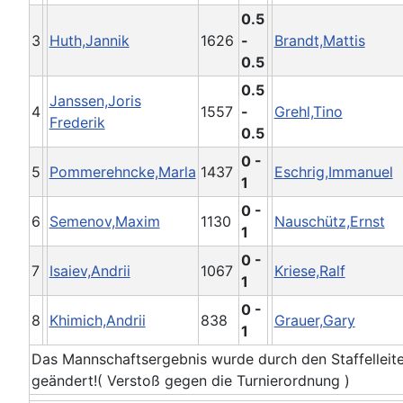
0.5
3
Huth,Jannik
1626
-
Brandt,Mattis
0.5
0.5
Janssen,Joris
4
1557
-
Grehl,Tino
Frederik
0.5
0 -
5
Pommerehncke,Marla
1437
Eschrig,Immanuel
1
0 -
6
Semenov,Maxim
1130
Nauschütz,Ernst
1
0 -
7
Isaiev,Andrii
1067
Kriese,Ralf
1
0 -
8
Khimich,Andrii
838
Grauer,Gary
1
Das Mannschaftsergebnis wurde durch den Staffelleite
geändert!( Verstoß gegen die Turnierordnung )