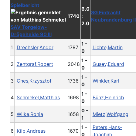
6.0
SG Eintracht
1740
:
Neubrandenburg II
2.0
SAV Torgelow-
Drögeheide 90 III
1 -
1
Drechsler,Andor
1797
Lichte,Martin
0
1 -
2
Zentgraf,Robert
2048
Gusev,Eduard
0
1 -
3
Ches,Krzysztof
1736
Winkler,Karl
0
1 -
4
Schmekel,Matthias
1698
Bünz,Heinrich
0
0 -
5
Wilke,Ronja
1658
Mietz,Wolfgang
1
1 -
Peters,Hans-
6
Kilp,Andreas
1670
0
Joachim