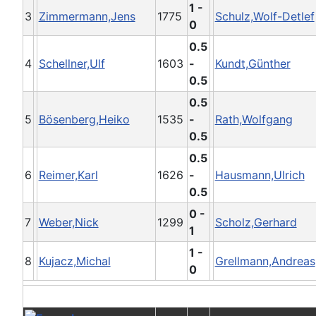
1 -
3
Zimmermann,Jens
1775
Schulz,Wolf-Detlef
0
0.5
4
Schellner,Ulf
1603
-
Kundt,Günther
0.5
0.5
5
Bösenberg,Heiko
1535
-
Rath,Wolfgang
0.5
0.5
6
Reimer,Karl
1626
-
Hausmann,Ulrich
0.5
0 -
7
Weber,Nick
1299
Scholz,Gerhard
1
1 -
8
Kujacz,Michal
Grellmann,Andreas
0