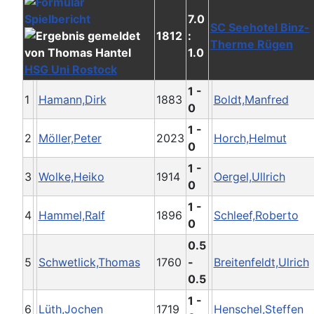
7.0
SC Seehotel Binz-
1812
:
Therme Rügen
1.0
HSG Uni Rostock
1 -
1
Hamann,Dirk
1883
Boldt,Manfred
0
1 -
2
Möller,Peter
2023
Horch,Helmut
0
1 -
3
Wolke,Heiko
1914
Oergel,Ullrich
0
1 -
4
Hammel,Ralf
1896
Schleef,Roberto
0
0.5
5
Schwetlick,Thomas
1760
-
Breitenfeldt,Ulrich
0.5
1 -
6
Lüth,Jochen
1719
Henschel,Steffen