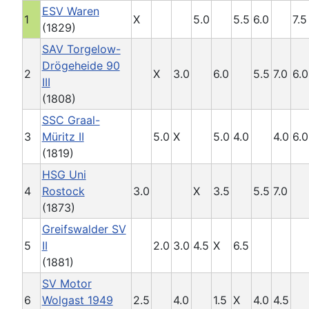
ESV Waren
1
X
5.0
5.5
6.0
7.5
(1829)
SAV Torgelow-
Drögeheide 90
2
X
3.0
6.0
5.5
7.0
6.0
III
(1808)
SSC Graal-
3
Müritz II
5.0
X
5.0
4.0
4.0
6.0
(1819)
HSG Uni
4
Rostock
3.0
X
3.5
5.5
7.0
(1873)
Greifswalder SV
5
II
2.0
3.0
4.5
X
6.5
(1881)
SV Motor
6
Wolgast 1949
2.5
4.0
1.5
X
4.0
4.5