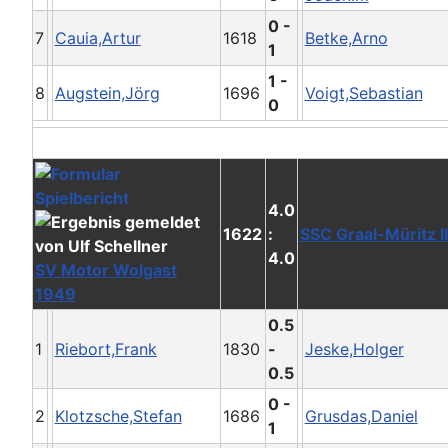
0 -
7
Cauia,Artur
1618
Betke,Arno
1
1 -
8
Augstein,Jörg
1696
Voigt,Sebastian
0
4.0
1622
:
SSC Graal-Müritz II
4.0
SV Motor Wolgast
1949
0.5
1
Riebort,Frank
1830
-
Jeske,Holger
0.5
0 -
2
Klotzsche,Stefan
1686
Grusdas,Daniel
1