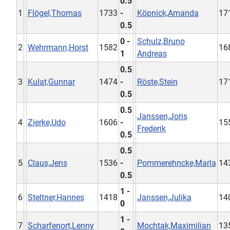
0.5
1
Flögel,Thomas
1733
-
Köpnick,Amanda
17
0.5
0 -
Schulz,Bruno
2
Wehrmann,Horst
1582
16
1
Andreas
0.5
3
Kulat,Gunnar
1474
-
Röste,Stein
17
0.5
0.5
Janssen,Joris
4
Zierke,Udo
1606
-
15
Frederik
0.5
0.5
5
Claus,Jens
1536
-
Pommerehncke,Marla
14
0.5
1 -
6
Steltner,Hannes
1418
Janssen,Julika
14
0
1 -
7
Scharfenort,Lenny
Mochtak,Maximilian
13