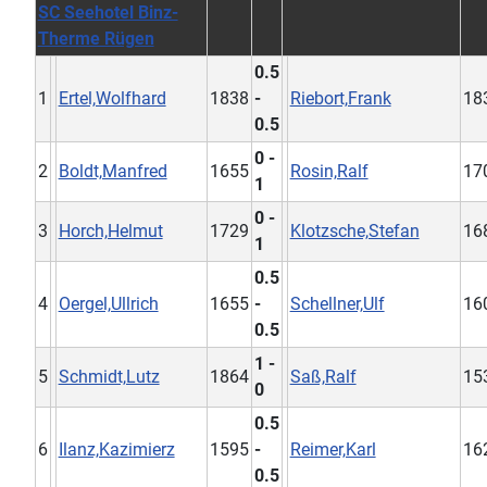
SC Seehotel Binz-
Therme Rügen
0.5
1
Ertel,Wolfhard
1838
-
Riebort,Frank
18
0.5
0 -
2
Boldt,Manfred
1655
Rosin,Ralf
17
1
0 -
3
Horch,Helmut
1729
Klotzsche,Stefan
16
1
0.5
4
Oergel,Ullrich
1655
-
Schellner,Ulf
16
0.5
1 -
5
Schmidt,Lutz
1864
Saß,Ralf
15
0
0.5
6
Ilanz,Kazimierz
1595
-
Reimer,Karl
16
0.5