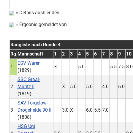
= Details ausblenden.
= Ergebnis gemeldet von
Rangliste nach Runde 4
Rg
Mannschaft
1
2
3
4
5
6
7
8
9
10
ESV Waren
1
X
5.0
5.5
7.5
8.0
(1829)
SSC Graal-
2
Müritz II
X
5.0
5.0
4.0
6.0
(1819)
SAV Torgelow-
3
Drögeheide 90 III
3.0
X
6.0
5.5
7.0
(1808)
HSG Uni