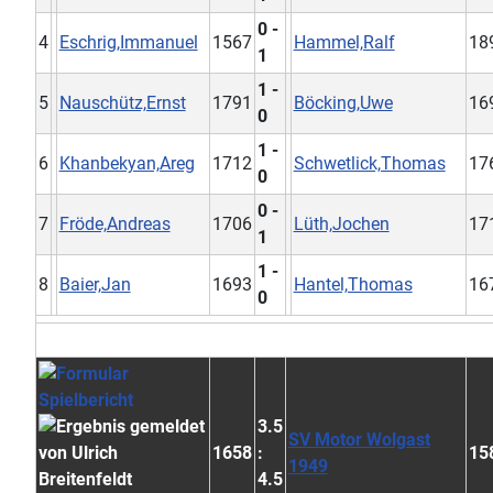
0 -
4
Eschrig,Immanuel
1567
Hammel,Ralf
18
1
1 -
5
Nauschütz,Ernst
1791
Böcking,Uwe
16
0
1 -
6
Khanbekyan,Areg
1712
Schwetlick,Thomas
17
0
0 -
7
Fröde,Andreas
1706
Lüth,Jochen
17
1
1 -
8
Baier,Jan
1693
Hantel,Thomas
16
0
3.5
SV Motor Wolgast
1658
:
15
1949
4.5