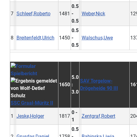
0.5
7
Schleef,Roberto
1481
-
Weber,Nick
12
0.5
0.5
8
Breitenfeldt,Ulrich
1450
-
Walschus,Uwe
13
0.5
5.0
SAV Torgelow-
1650
:
16
Drögeheide 90 III
3.0
SSC Graal-Müritz II
0 -
1
Jeske,Holger
1817
Zentgraf,Robert
20
1
0.5
2
Grusdas,Daniel
1758
-
Babinska,Liwia
17