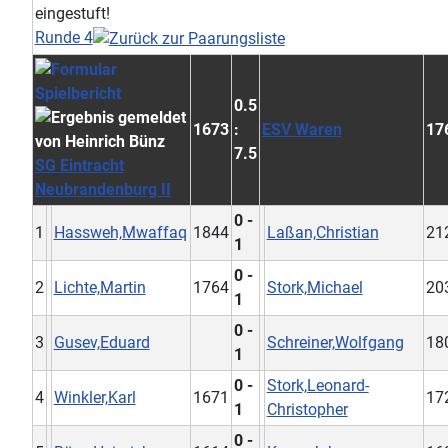
Runde 4
0.5
1673
:
ESV Waren
17
7.5
SG Eintracht
Neubrandenburg II
0 -
1
Hassweh,Mwaffaq
1844
Laßan,Christian
21
1
0 -
2
Lichte,Martin
1764
Stork,Michael
20
1
0 -
3
Gusev,Eduard
Schreiner,Wolfgang
18
1
0 -
Stork,Leonard-
4
Winkler,Karl
1671
17
1
Christopher
0 -