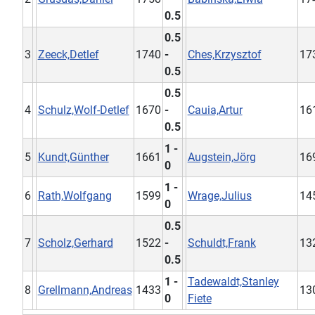
0.5
0.5
3
Zeeck,Detlef
1740
-
Ches,Krzysztof
17
0.5
0.5
4
Schulz,Wolf-Detlef
1670
-
Cauia,Artur
16
0.5
1 -
5
Kundt,Günther
1661
Augstein,Jörg
16
0
1 -
6
Rath,Wolfgang
1599
Wrage,Julius
14
0
0.5
7
Scholz,Gerhard
1522
-
Schuldt,Frank
13
0.5
1 -
Tadewaldt,Stanley
8
Grellmann,Andreas
1433
13
0
Fiete