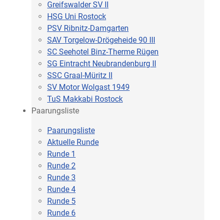
Greifswalder SV II
HSG Uni Rostock
PSV Ribnitz-Damgarten
SAV Torgelow-Drögeheide 90 III
SC Seehotel Binz-Therme Rügen
SG Eintracht Neubrandenburg II
SSC Graal-Müritz II
SV Motor Wolgast 1949
TuS Makkabi Rostock
Paarungsliste
Paarungsliste
Aktuelle Runde
Runde 1
Runde 2
Runde 3
Runde 4
Runde 5
Runde 6