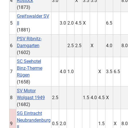
4
Rostock
3.0
X
3.5
5.5
8.0
(1873)
Greifswalder SV
5
II
3.0
2.0
4.5
X
6.5
(1881)
PSV Ribnitz-
6
Damgarten
2.5
2.5
X
4.0
8.0
(1602)
SC Seehotel
Binz-Therme
7
4.0
1.0
X
3.5
6.5
Rügen
(1658)
SV Motor
8
Wolgast 1949
2.5
1.5
4.0
4.5
X
(1682)
SG Eintracht
Neubrandenburg
9
0.5
2.0
1.5
X
8.0
II