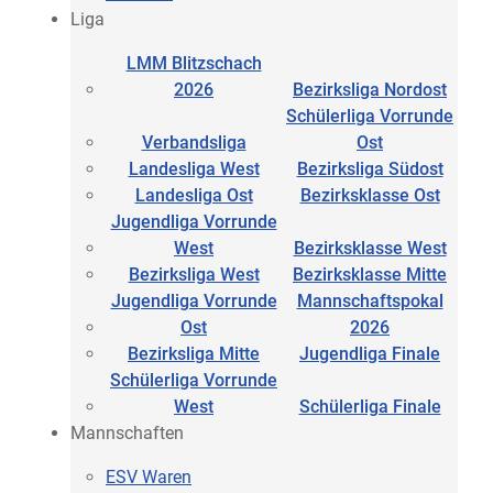
Liga
LMM Blitzschach
2026
Bezirksliga Nordost
Schülerliga Vorrunde
Verbandsliga
Ost
Landesliga West
Bezirksliga Südost
Landesliga Ost
Bezirksklasse Ost
Jugendliga Vorrunde
West
Bezirksklasse West
Bezirksliga West
Bezirksklasse Mitte
Jugendliga Vorrunde
Mannschaftspokal
Ost
2026
Bezirksliga Mitte
Jugendliga Finale
Schülerliga Vorrunde
West
Schülerliga Finale
Mannschaften
ESV Waren