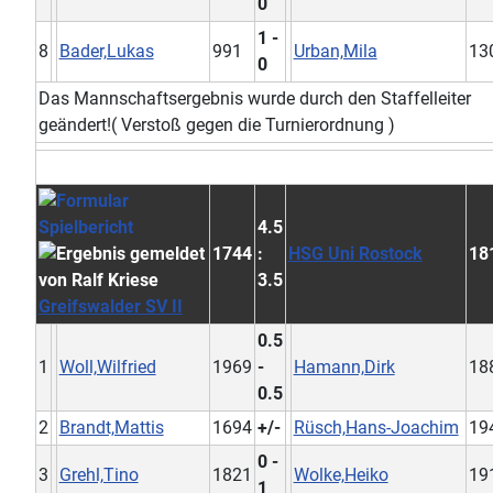
0
1 -
8
Bader,Lukas
991
Urban,Mila
13
0
Das Mannschaftsergebnis wurde durch den Staffelleiter
geändert!( Verstoß gegen die Turnierordnung )
4.5
1744
:
HSG Uni Rostock
18
3.5
Greifswalder SV II
0.5
1
Woll,Wilfried
1969
-
Hamann,Dirk
18
0.5
2
Brandt,Mattis
1694
+/-
Rüsch,Hans-Joachim
19
0 -
3
Grehl,Tino
1821
Wolke,Heiko
19
1