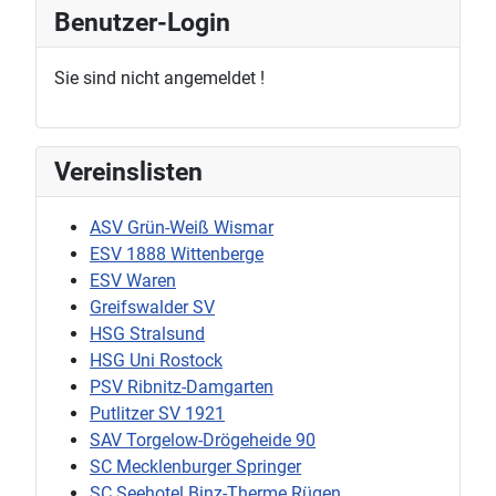
Benutzer-Login
Sie sind nicht angemeldet !
Vereinslisten
ASV Grün-Weiß Wismar
ESV 1888 Wittenberge
ESV Waren
Greifswalder SV
HSG Stralsund
HSG Uni Rostock
PSV Ribnitz-Damgarten
Putlitzer SV 1921
SAV Torgelow-Drögeheide 90
SC Mecklenburger Springer
SC Seehotel Binz-Therme Rügen