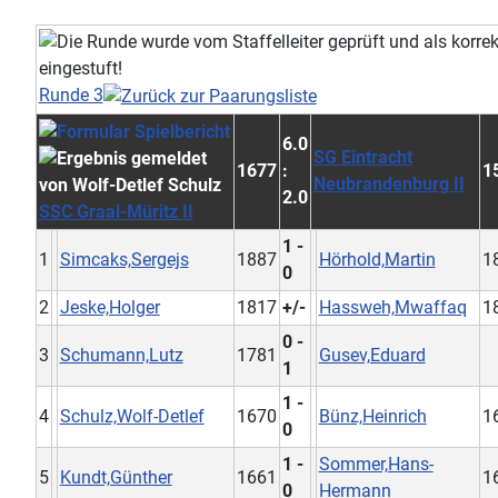
Runde 3
6.0
SG Eintracht
1677
:
1
Neubrandenburg II
2.0
SSC Graal-Müritz II
1 -
1
Simcaks,Sergejs
1887
Hörhold,Martin
1
0
2
Jeske,Holger
1817
+/-
Hassweh,Mwaffaq
1
0 -
3
Schumann,Lutz
1781
Gusev,Eduard
1
1 -
4
Schulz,Wolf-Detlef
1670
Bünz,Heinrich
1
0
1 -
Sommer,Hans-
5
Kundt,Günther
1661
1
0
Hermann