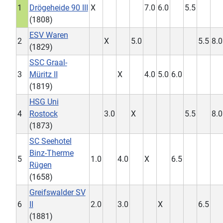
1
Drögeheide 90 III
X
7.0
6.0
5.5
(1808)
ESV Waren
2
X
5.0
5.5
8.0
(1829)
SSC Graal-
3
Müritz II
X
4.0
5.0
6.0
(1819)
HSG Uni
4
Rostock
3.0
X
5.5
8.0
(1873)
SC Seehotel
Binz-Therme
5
1.0
4.0
X
6.5
Rügen
(1658)
Greifswalder SV
6
II
2.0
3.0
X
6.5
(1881)