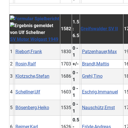
1.5
1582
:
Greifswalder SV II
1
6.5
SV Motor Wolgast 1949
0 -
1
Riebort,Frank
1830
Patzenhauer,Max
1
1
2
Rosin,Ralf
1703
+/-
Brandt,Mattis
1
0 -
3
Klotzsche,Stefan
1686
Grehl,Tino
1
1
0 -
4
Schellner,Ulf
1603
Eschrig,Immanuel
1
1
0 -
5
Bösenberg,Heiko
1535
Nauschütz,Ernst
1
1
0.5
6
Reimer,Karl
1626
-
Fröde,Andreas
1