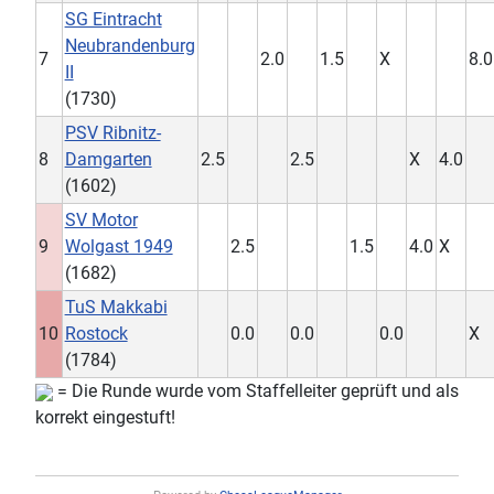
SG Eintracht
Neubrandenburg
7
2.0
1.5
X
8.0
II
(1730)
PSV Ribnitz-
8
Damgarten
2.5
2.5
X
4.0
(1602)
SV Motor
9
Wolgast 1949
2.5
1.5
4.0
X
(1682)
TuS Makkabi
10
Rostock
0.0
0.0
0.0
X
(1784)
= Die Runde wurde vom Staffelleiter geprüft und als
korrekt eingestuft!