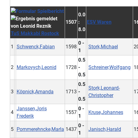
0.0
1507
:
ESV Waren
1
8.0
TuS Makkabi Rostock
0 -
1
Schwenck,Fabian
1598
Stork,Michael
2
1
0.5
2
Markovych,Leonid
1728
-
Schreiner,Wolfgang
1
0.5
0.5
Stork,Leonard-
3
Köpnick,Amanda
1713
-
1
Christopher
0.5
Janssen,Joris
0 -
4
1557
Kruse,Johannes
1
Frederik
1
0 -
5
Pommerehncke,Marla
1437
Janisch,Harald
1
1