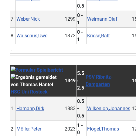
0.5
0 -
7
Weber,Nick
1299
Weimann,Olaf
1
1
0 -
8
Walschus,Uwe
1373
Kriese,Ralf
1
1
.
5.5
PSV Ribnitz-
1849
:
1
Damgarten
2.5
HSG Uni Rostock
0.5
1
Hamann,Dirk
1883
-
Wilkenloh,Johannes
1
0.5
1 -
2
Möller,Peter
2023
Flögel,Thomas
1
0