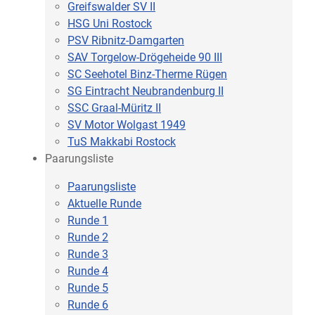
Greifswalder SV II
HSG Uni Rostock
PSV Ribnitz-Damgarten
SAV Torgelow-Drögeheide 90 III
SC Seehotel Binz-Therme Rügen
SG Eintracht Neubrandenburg II
SSC Graal-Müritz II
SV Motor Wolgast 1949
TuS Makkabi Rostock
Paarungsliste
Paarungsliste
Aktuelle Runde
Runde 1
Runde 2
Runde 3
Runde 4
Runde 5
Runde 6