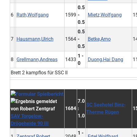
0.5
6
Rath,Wolfgang
1599
-
Mietz,Wolfgang
1
0.5
0.5
7
Hausmann,Ulrich
1564
-
Betke,Arno
1
0.5
1 -
8
Grellmann,Andreas
1433
Duong,Hai Dang
1
0
Brett 2 kampflos für SSC II
7.0
SC Seehotel Binz-
1684
:
1
Therme Rügen
1.0
SAV Torgelow-
Drögeheide 90 III
1 -
1
Zentgraf,Robert
2048
Ertel,Wolfhard
1