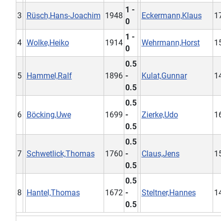
1 -
3
Rüsch,Hans-Joachim
1948
Eckermann,Klaus
1
0
1 -
4
Wolke,Heiko
1914
Wehrmann,Horst
1
0
0.5
5
Hammel,Ralf
1896
-
Kulat,Gunnar
1
0.5
0.5
6
Böcking,Uwe
1699
-
Zierke,Udo
1
0.5
0.5
7
Schwetlick,Thomas
1760
-
Claus,Jens
1
0.5
0.5
8
Hantel,Thomas
1672
-
Steltner,Hannes
1
0.5