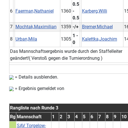
0.5
6
Faerman,Nathaniel
1360
-
Karberg,Willi
1
0.5
7
Mochtak,Maximilian
1359
-/+
Bremer,Michael
1
1 -
8
Urban,Mila
1305
Kalettka,Joachim
1
0
Das Mannschaftsergebnis wurde durch den Staffelleiter
geändert!( Verstoß gegen die Turnierordnung )
= Details ausblenden.
= Ergebnis gemeldet von
Rangliste nach Runde 3
Rg
Mannschaft
1
2
3
4
5
6
7
8
9
10
SAV Torgelow-