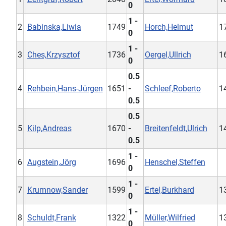
0
1 -
2
Babinska,Liwia
1749
Horch,Helmut
1
0
1 -
3
Ches,Krzysztof
1736
Oergel,Ullrich
1
0
0.5
4
Rehbein,Hans-Jürgen
1651
-
Schleef,Roberto
1
0.5
0.5
5
Kilp,Andreas
1670
-
Breitenfeldt,Ulrich
1
0.5
1 -
6
Augstein,Jörg
1696
Henschel,Steffen
0
1 -
7
Krumnow,Sander
1599
Ertel,Burkhard
1
0
1 -
8
Schuldt,Frank
1322
Müller,Wilfried
1
0