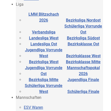
Liga
LMM Blitzschach
2026
Bezirksliga Nordost
Schülerliga Vorrunde
Verbandsliga
Ost
Landesliga West
Bezirksliga Südost
Landesliga Ost
Bezirksklasse Ost
Jugendliga Vorrunde
West
Bezirksklasse West
Bezirksliga West
Bezirksklasse Mitte
Jugendliga Vorrunde
Mannschaftspokal
Ost
2026
Bezirksliga Mitte
Jugendliga Finale
Schülerliga Vorrunde
West
Schülerliga Finale
Mannschaften
ESV Waren