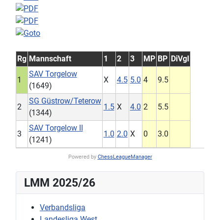
Rg
Mannschaft
1
2
3
MP
BP
DiVgl
SAV Torgelow
1
X
4.5
5.0
4
9.5
(1649)
SG Güstrow/Teterow
2
1.5
X
4.0
2
5.5
(1344)
SAV Torgelow II
3
1.0
2.0
X
0
3.0
(1241)
Powered by
ChessLeagueManager
LMM 2025/26
Verbandsliga
Landesliga West