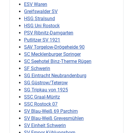
ESV Waren
Greifswalder SV
HSG Stralsund
HSG Uni Rostock
PSV Ribnitz-Damgarten
Putlitzer SV 1921
SAV Torgelow-Drögeheide 90
SC Mecklenburger Springer
SC Seehotel Binz-Therme Rügen
SF Schwerin
SG Eintracht Neubrandenburg
SG Güstrow/Teterow
SG Tripkau von 1925
SSC Graal-Müritz
SSC Rostock 07
SV Blau-Weiß 69 Parchim
SV Blau-Weiß Grevesmühlen
SV Einheit Schwerin
SV Empor Kühlungsborn