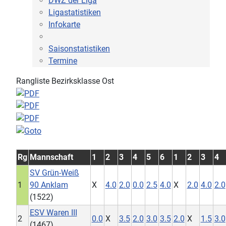
DWZ der Liga
Ligastatistiken
Infokarte
Saisonstatistiken
Termine
Rangliste Bezirksklasse Ost
Rg
Mannschaft
1
2
3
4
5
6
1
2
3
4
SV Grün-Weiß
1
90 Anklam
X
4.0
2.0
0.0
2.5
4.0
X
2.0
4.0
2.0
(1522)
ESV Waren III
2
0.0
X
3.5
2.0
3.0
3.5
2.0
X
1.5
3.0
(1467)