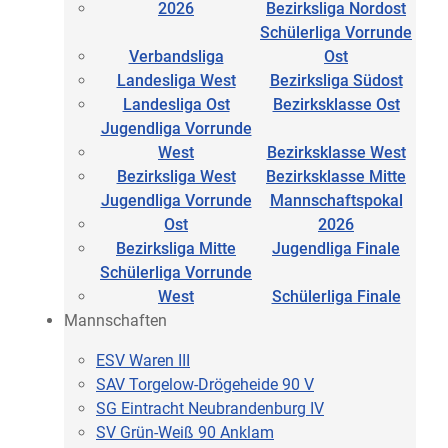
2026
Bezirksliga Nordost
Schülerliga Vorrunde
Verbandsliga
Ost
Landesliga West
Bezirksliga Südost
Landesliga Ost
Bezirksklasse Ost
Jugendliga Vorrunde
West
Bezirksklasse West
Bezirksliga West
Bezirksklasse Mitte
Jugendliga Vorrunde
Mannschaftspokal
Ost
2026
Bezirksliga Mitte
Jugendliga Finale
Schülerliga Vorrunde
West
Schülerliga Finale
Mannschaften
ESV Waren III
SAV Torgelow-Drögeheide 90 V
SG Eintracht Neubrandenburg IV
SV Grün-Weiß 90 Anklam