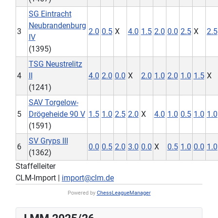
SG Eintracht
Neubrandenburg
3
2.0
0.5
X
4.0
1.5
2.0
0.0
2.5
X
2.5
IV
(1395)
TSG Neustrelitz
4
II
4.0
2.0
0.0
X
2.0
1.0
2.0
1.0
1.5
X
(1241)
SAV Torgelow-
5
Drögeheide 90 V
1.5
1.0
2.5
2.0
X
4.0
1.0
0.5
1.0
1.0
(1591)
SV Gryps III
6
0.0
0.5
2.0
3.0
0.0
X
0.5
1.0
0.0
1.0
(1362)
Staffelleiter
CLM-Import |
import@clm.de
Powered by
ChessLeagueManager