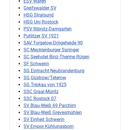
ESV Waren
Greifswalder SV
HSG Stralsund
HSG Uni Rostock
PSV Ribnitz-Damgarten
Putlitzer SV 1921
SAV Torgelow-Drögeheide 90
SC Mecklenburger Springer
SC Seehotel Binz-Therme Rügen
SF Schwerin
SG Eintracht Neubrandenburg
SG Güstrow/Teterow
SG Tripkau von 1925
SSC Graal-Müritz
SSC Rostock 07
SV Blau-Weiß 69 Parchim
SV Blau-Weiß Grevesmühlen
SV Einheit Schwerin
SV Empor Kühlungsborn