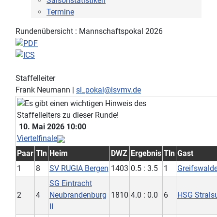
Saisonstatistiken
Termine
Rundenübersicht : Mannschaftspokal 2026
Staffelleiter
Frank Neumann |
sl_pokal@lsvmv.de
10. Mai 2026 10:00
Viertelfinale
Paar
Tln
Heim
DWZ
Ergebnis
Tln
Gast
1
8
SV RUGIA Bergen
1403
0.5 : 3.5
1
Greifswald
SG Eintracht
2
4
Neubrandenburg
1810
4.0 : 0.0
6
HSG Stralsu
II