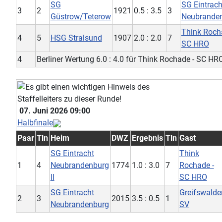
SG
SG Eintrach
3
2
1921
0.5 : 3.5
3
Güstrow/Teterow
Neubrande
Think Roch
4
5
HSG Stralsund
1907
2.0 : 2.0
7
SC HRO
4
Berliner Wertung 6.0 : 4.0 für Think Rochade - SC HR
07. Juni 2026 09:00
Halbfinale
Paar
Tln
Heim
DWZ
Ergebnis
Tln
Gast
SG Eintracht
Think
1
4
Neubrandenburg
1774
1.0 : 3.0
7
Rochade -
II
SC HRO
SG Eintracht
Greifswalde
2
3
2015
3.5 : 0.5
1
Neubrandenburg
SV