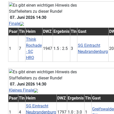
07. Juni 2026 14:30
Finale
Paar
Tln
Heim
DWZ
Ergebnis
Tln
Gast
D
Think
Rochade
SG Eintracht
1
7
1947
1.5 : 2.5
3
20
- SC
Neubrandenburg
HRO
07. Juni 2026 14:30
Kleines Finale
Paar
Tln
Heim
DWZ
Ergebnis
Tln
Gast
SG Eintracht
Greifswalde
1
4
Neubrandenburg
1797
1.0 : 3.0
1