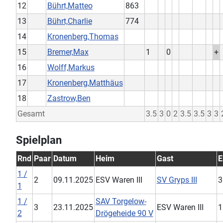
12
Bührt,Matteo
863
13
Bührt,Charlie
774
14
Kronenberg,Thomas
15
Bremer,Max
1
0
+
16
Wolff,Markus
17
Kronenberg,Matthäus
18
Zastrow,Ben
Gesamt
3.5
3
0
2
3.5
3.5
3
3
Spielplan
Rnd
Paar
Datum
Heim
Gast
E
1 /
2
09.11.2025
ESV Waren III
SV Gryps III
3
1
1 /
SAV Torgelow-
3
23.11.2025
ESV Waren III
1
2
Drögeheide 90 V