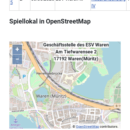
5
IV
Spiellokal in OpenStreetMap
Geschäftsstelle des ESV Waren
+
Am Tiefwarensee 2
−
,
17192 Waren(Müritz)
©
OpenStreetMap
contributors.