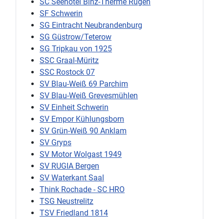
SC Seehotel Binz-Therme Rügen
SF Schwerin
SG Eintracht Neubrandenburg
SG Güstrow/Teterow
SG Tripkau von 1925
SSC Graal-Müritz
SSC Rostock 07
SV Blau-Weiß 69 Parchim
SV Blau-Weiß Grevesmühlen
SV Einheit Schwerin
SV Empor Kühlungsborn
SV Grün-Weiß 90 Anklam
SV Gryps
SV Motor Wolgast 1949
SV RUGIA Bergen
SV Waterkant Saal
Think Rochade - SC HRO
TSG Neustrelitz
TSV Friedland 1814