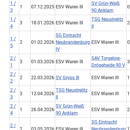
1 /
SV Grün-Weiß
1
07.12.2025
ESV Waren III
0
3
90 Anklam
1 /
TSG Neustrelitz
3
18.01.2026
ESV Waren III
2
4
II
SG Eintracht
1 /
2
01.02.2026
Neubrandenburg
ESV Waren III
0
5
IV
2 /
SAV Torgelow-
3
01.03.2026
ESV Waren III
3
1
Drögeheide 90 V
2 /
2
22.03.2026
SV Gryps III
ESV Waren III
1
2
2 /
TSG Neustrelitz
3
12.04.2026
ESV Waren III
1
3
II
2 /
SV Grün-Weiß
1
26.04.2026
ESV Waren III
2
4
90 Anklam
SG Eintracht
2 /
2
03.05.2026
ESV Waren III
Neubrandenburg
1