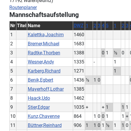
17192 Waren(Müritz)
Routenplaner
Mannschaftsaufstellung
Nr
Titel
Name
DWZ
1
2
3
4
5
1
2
3
1
Kalettka,Joachim
1460
2
Bremer,Michael
1683
3
Radtke,Thorben
1388
0
1
½
0
4
Wesner,Andy
1335
-
1
5
Karberg,Richard
1271
1
6
Benik,Egbert
1436
½
1
0
7
Mayerhoff,Lothar
1385
8
Haack,Udo
1462
9
Stier,Edgar
1035
+
+
1
1
1
10
Kunz,Chayenne
864
1
0
0
1
1
+
11
Büttner,Reinhard
906
1
1
0
1
½
1
1
0