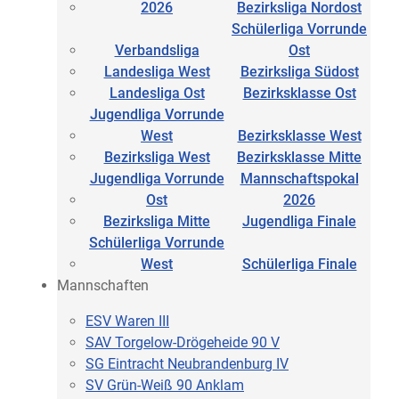
2026
Bezirksliga Nordost
Schülerliga Vorrunde
Verbandsliga
Ost
Landesliga West
Bezirksliga Südost
Landesliga Ost
Bezirksklasse Ost
Jugendliga Vorrunde
West
Bezirksklasse West
Bezirksliga West
Bezirksklasse Mitte
Jugendliga Vorrunde
Mannschaftspokal
Ost
2026
Bezirksliga Mitte
Jugendliga Finale
Schülerliga Vorrunde
West
Schülerliga Finale
Mannschaften
ESV Waren III
SAV Torgelow-Drögeheide 90 V
SG Eintracht Neubrandenburg IV
SV Grün-Weiß 90 Anklam