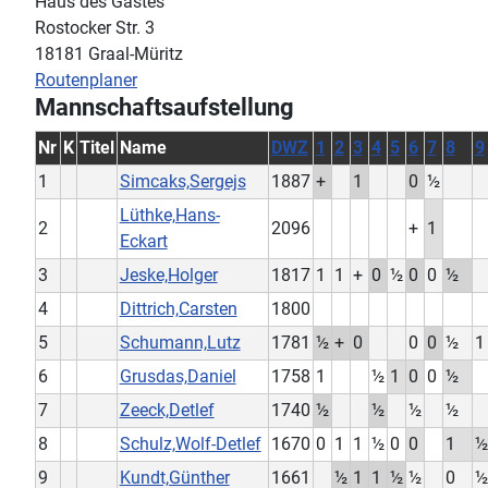
Haus des Gastes
Rostocker Str. 3
18181 Graal-Müritz
Routenplaner
Mannschaftsaufstellung
Nr
K
Titel
Name
DWZ
1
2
3
4
5
6
7
8
9
1
Simcaks,Sergejs
1887
+
1
0
½
Lüthke,Hans-
2
2096
+
1
Eckart
3
Jeske,Holger
1817
1
1
+
0
½
0
0
½
4
Dittrich,Carsten
1800
5
Schumann,Lutz
1781
½
+
0
0
0
½
1
6
Grusdas,Daniel
1758
1
½
1
0
0
½
7
Zeeck,Detlef
1740
½
½
½
½
8
Schulz,Wolf-Detlef
1670
0
1
1
½
0
0
1
½
9
Kundt,Günther
1661
½
1
1
½
½
0
½