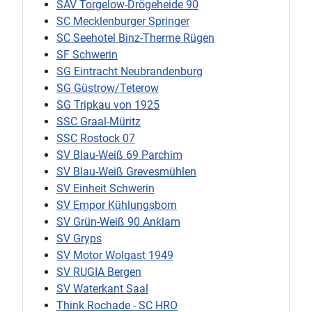
SAV Torgelow-Drögeheide 90
SC Mecklenburger Springer
SC Seehotel Binz-Therme Rügen
SF Schwerin
SG Eintracht Neubrandenburg
SG Güstrow/Teterow
SG Tripkau von 1925
SSC Graal-Müritz
SSC Rostock 07
SV Blau-Weiß 69 Parchim
SV Blau-Weiß Grevesmühlen
SV Einheit Schwerin
SV Empor Kühlungsborn
SV Grün-Weiß 90 Anklam
SV Gryps
SV Motor Wolgast 1949
SV RUGIA Bergen
SV Waterkant Saal
Think Rochade - SC HRO