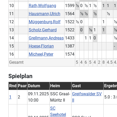
10
Rath,Wolfgang
1599
½
0
½
1
½
1
1
1
11
Hausmann,Ulrich
1564
½
½
½
½
12
Müggenburg,Rolf
1522
½
0
1
½
13
Scholz,Gerhard
1522
0
½
1
1
½
14
Grellmann,Andreas
1433
1
1
0
½
15
Hoese,Florian
1387
-
16
Micheel,Peter
1574
Gesamt
5
4
6
5
4
2
8
4.5
4
Spielplan
Rnd
Paar
Datum
Heim
Gast
Ergebn
09.11.2025
SSC Graal-
Greifswalder SV
1
2
5.0 : 3
10:00
Müritz II
II
SC
Seehotel