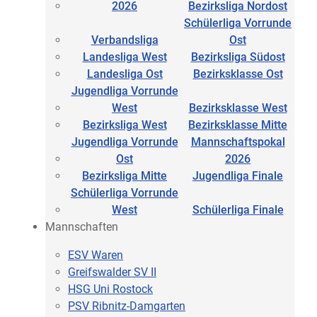
2026
Bezirksliga Nordost
Schülerliga Vorrunde
Verbandsliga
Ost
Landesliga West
Bezirksliga Südost
Landesliga Ost
Bezirksklasse Ost
Jugendliga Vorrunde
West
Bezirksklasse West
Bezirksliga West
Bezirksklasse Mitte
Jugendliga Vorrunde
Mannschaftspokal
Ost
2026
Bezirksliga Mitte
Jugendliga Finale
Schülerliga Vorrunde
West
Schülerliga Finale
Mannschaften
ESV Waren
Greifswalder SV II
HSG Uni Rostock
PSV Ribnitz-Damgarten