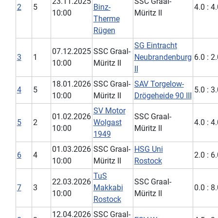
23.11.2025
SSC Graal-
2
5
Binz-
4.0 : 4
10:00
Müritz II
Therme
Rügen
SG Eintracht
07.12.2025
SSC Graal-
3
1
Neubrandenburg
6.0 : 2
10:00
Müritz II
II
18.01.2026
SSC Graal-
SAV Torgelow-
4
5
5.0 : 3
10:00
Müritz II
Drögeheide 90 III
SV Motor
01.02.2026
SSC Graal-
5
2
Wolgast
4.0 : 4
10:00
Müritz II
1949
01.03.2026
SSC Graal-
HSG Uni
6
4
2.0 : 6
10:00
Müritz II
Rostock
TuS
22.03.2026
SSC Graal-
7
3
Makkabi
0.0 : 8
10:00
Müritz II
Rostock
12.04.2026
SSC Graal-