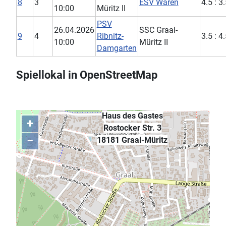
8
3
ESV Waren
4.5 : 3
10:00
Müritz II
PSV
26.04.2026
SSC Graal-
9
4
Ribnitz-
3.5 : 4
10:00
Müritz II
Damgarten
Spiellokal in OpenStreetMap
Haus des Gastes
+
Rostocker Str. 3
−
,
18181 Graal-Müritz