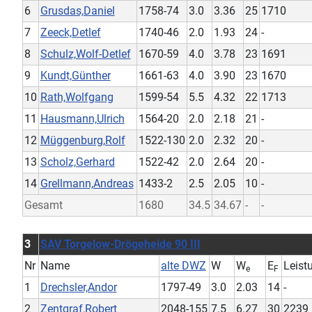
6
Grusdas,Daniel
1758-74
3.0
3.36
25
1710
7
Zeeck,Detlef
1740-46
2.0
1.93
24
-
8
Schulz,Wolf-Detlef
1670-59
4.0
3.78
23
1691
9
Kundt,Günther
1661-63
4.0
3.90
23
1670
10
Rath,Wolfgang
1599-54
5.5
4.32
22
1713
11
Hausmann,Ulrich
1564-20
2.0
2.18
21
-
12
Müggenburg,Rolf
1522-130
2.0
2.32
20
-
13
Scholz,Gerhard
1522-42
2.0
2.64
20
-
14
Grellmann,Andreas
1433-2
2.5
2.05
10
-
Gesamt
1680
34.5
34.67
-
-
3
SAV Torgelow-Drögeheide 90 III
Nr
Name
alte DWZ
W
W
E
Leist
e
F
1
Drechsler,Andor
1797-49
3.0
2.03
14
-
2
Zentgraf,Robert
2048-155
7.5
6.27
30
2239