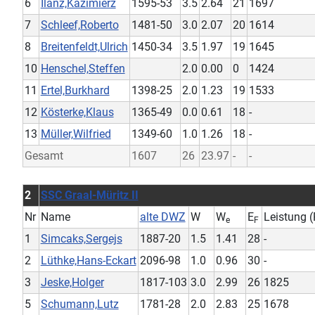
6
Ilanz,Kazimierz
1595-53
3.5
2.64
21
1697
7
Schleef,Roberto
1481-50
3.0
2.07
20
1614
8
Breitenfeldt,Ulrich
1450-34
3.5
1.97
19
1645
10
Henschel,Steffen
2.0
0.00
0
1424
11
Ertel,Burkhard
1398-25
2.0
1.23
19
1533
12
Kösterke,Klaus
1365-49
0.0
0.61
18
-
13
Müller,Wilfried
1349-60
1.0
1.26
18
-
Gesamt
1607
26
23.97
-
-
2
SSC Graal-Müritz II
Nr
Name
alte DWZ
W
W
E
Leistung (
e
F
1
Simcaks,Sergejs
1887-20
1.5
1.41
28
-
2
Lüthke,Hans-Eckart
2096-98
1.0
0.96
30
-
3
Jeske,Holger
1817-103
3.0
2.99
26
1825
5
Schumann,Lutz
1781-28
2.0
2.83
25
1678