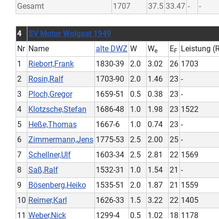
Gesamt
1707
37.5
33.47
-
-
4
SV Motor Wolgast 1949
Nr
Name
alte DWZ
W
W
E
Leistung (
e
F
1
Riebort,Frank
1830-39
2.0
3.02
26
1703
2
Rosin,Ralf
1703-90
2.0
1.46
23
-
3
Ploch,Gregor
1659-51
0.5
0.38
23
-
4
Klotzsche,Stefan
1686-48
1.0
1.98
23
1522
5
Heße,Thomas
1667-6
1.0
0.74
23
-
6
Zimmermann,Jens
1775-53
2.5
2.00
25
-
7
Schellner,Ulf
1603-34
2.5
2.81
22
1569
8
Saß,Ralf
1532-31
1.0
1.54
21
-
9
Bösenberg,Heiko
1535-51
2.0
1.87
21
1559
10
Reimer,Karl
1626-33
1.5
3.22
22
1405
11
Weber,Nick
1299-4
0.5
1.02
18
1178