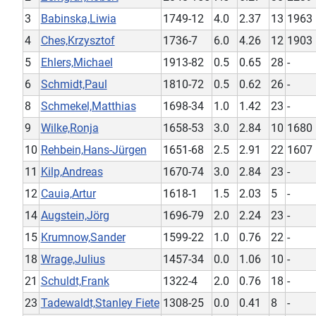
3
Babinska,Liwia
1749-12
4.0
2.37
13
1963
4
Ches,Krzysztof
1736-7
6.0
4.26
12
1903
5
Ehlers,Michael
1913-82
0.5
0.65
28
-
6
Schmidt,Paul
1810-72
0.5
0.62
26
-
8
Schmekel,Matthias
1698-34
1.0
1.42
23
-
9
Wilke,Ronja
1658-53
3.0
2.84
10
1680
10
Rehbein,Hans-Jürgen
1651-68
2.5
2.91
22
1607
11
Kilp,Andreas
1670-74
3.0
2.84
23
-
12
Cauia,Artur
1618-1
1.5
2.03
5
-
14
Augstein,Jörg
1696-79
2.0
2.24
23
-
15
Krumnow,Sander
1599-22
1.0
0.76
22
-
18
Wrage,Julius
1457-34
0.0
1.06
10
-
21
Schuldt,Frank
1322-4
2.0
0.76
18
-
23
Tadewaldt,Stanley Fiete
1308-25
0.0
0.41
8
-