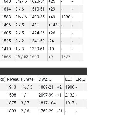
1640
3½ / 6
1620-54
+25
-
-
1614
3 / 6
1510-51
+29
-
-
1588
3½ / 6
1499-35
+49
1830
-
1496
2 / 5
1431
+1431
-
-
1605
2 / 5
1424-26
+26
-
-
1525
0 / 2
1341-50
-24
-
-
1410
1 / 3
1339-61
-10
-
-
1663
26 / 63
1609
+9
1877
Rp)
Niveau
Punkte
DWZ
ELO
Elo
neu
neu
1913
1½ / 3
1889-21
+2
1900
-
1598
1 / 1
2097-99
+1
2132
-
1875
3 / 7
1817-104
1917
-
1803
2 / 6
1760-29
-21
-
-