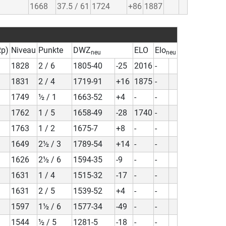
1668
37.5 / 61
1724
+86
1887
Rp)
Niveau
Punkte
DWZ
ELO
Elo
neu
neu
1828
2 / 6
1805-40
-25
2016
-
1831
2 / 4
1719-91
+16
1875
-
1749
½ / 1
1663-52
+4
-
-
1762
1 / 5
1658-49
-28
1740
-
1763
1 / 2
1675-7
+8
-
-
1649
2½ / 3
1789-54
+14
-
-
1626
2½ / 6
1594-35
-9
-
-
1631
1 / 4
1515-32
-17
-
-
1631
2 / 5
1539-52
+4
-
-
1597
1½ / 6
1577-34
-49
-
-
1544
½ / 5
1281-5
-18
-
-