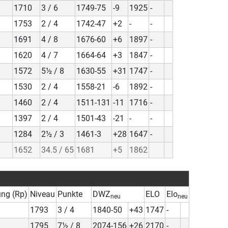
1710
3 / 6
1749-75
-9
1925
-
1753
2 / 4
1742-47
+2
-
-
1691
4 / 8
1676-60
+6
1897
-
1620
4 / 7
1664-64
+3
1847
-
1572
5½ / 8
1630-55
+31
1747
-
1530
2 / 4
1558-21
-6
1892
-
1460
2 / 4
1511-131
-11
1716
-
1397
2 / 4
1501-43
-21
-
-
1284
2½ / 3
1461-3
+28
1647
-
1652
34.5 / 65
1681
+5
1862
ung (Rp)
Niveau
Punkte
DWZ
ELO
Elo
neu
neu
1793
3 / 4
1840-50
+43
1747
-
1795
7½ / 8
2074-156
+26
2170
-