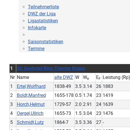
Teilnehmerliste
DWZ der Liga
Ligastatistiken
Infokarte
Saisonstatistiken
Termine
1
SC Seehotel Binz-Therme Rügen
Nr
Name
alte DWZ
W
W
E
Leistung (Rp
e
F
1
Ertel,Wolfhard
1838-49
3.5
3.14
26
1883
2
Boldt,Manfred
1655-178
0.5
1.74
23
1419
3
Horch,Helmut
1729-57
2.0
2.91
24
1639
4
Oergel,Ullrich
1655-73
1.5
3.04
23
1476
5
Schmidt,Lutz
1864-7
3.5
3.36
27
-