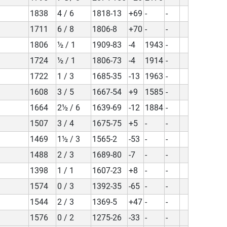
1838
4 / 6
1818-13
+69
-
-
1711
6 / 8
1806-8
+70
-
-
1806
½ / 1
1909-83
-4
1943
-
1724
½ / 1
1806-73
-4
1914
-
1722
1 / 3
1685-35
-13
1963
-
1608
3 / 5
1667-54
+9
1585
-
1664
2½ / 6
1639-69
-12
1884
-
1507
3 / 4
1675-75
+5
-
-
1469
1½ / 3
1565-2
-53
-
-
1488
2 / 3
1689-80
-7
-
-
1398
1 / 1
1607-23
+8
-
-
1574
0 / 3
1392-35
-65
-
-
1544
2 / 3
1369-5
+47
-
-
1576
0 / 2
1275-26
-33
-
-