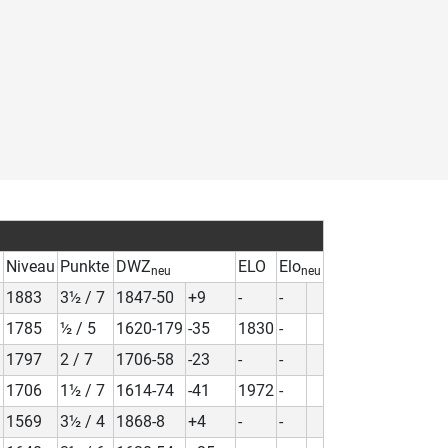
)
Niveau
Punkte
DWZ
ELO
Elo
neu
neu
1883
3½ / 7
1847-50
+9
-
-
1785
½ / 5
1620-179
-35
1830
-
1797
2 / 7
1706-58
-23
-
-
1706
1½ / 7
1614-74
-41
1972
-
1569
3½ / 4
1868-8
+4
-
-