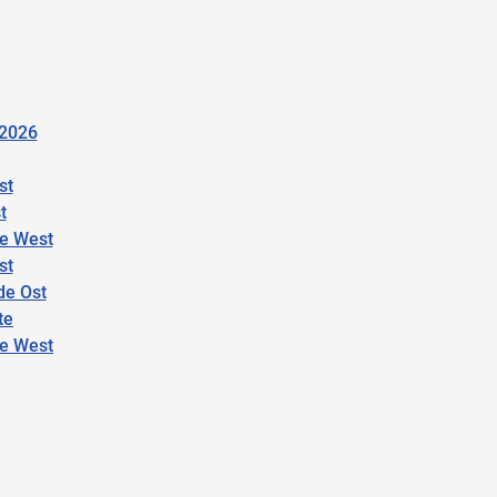
 2026
st
t
e West
st
de Ost
te
de West