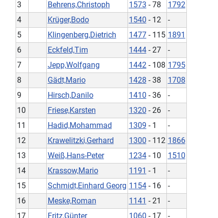
3
Behrens,Christoph
1573
- 78
1792
4
Krüger,Bodo
1540
- 12
-
5
Klingenberg,Dietrich
1477
- 115
1891
6
Eckfeld,Tim
1444
- 27
-
7
Jepp,Wolfgang
1442
- 108
1795
8
Gädt,Mario
1428
- 38
1708
9
Hirsch,Danilo
1410
- 36
-
10
Friese,Karsten
1320
- 26
-
11
Hadid,Mohammad
1309
- 1
-
12
Krawelitzki,Gerhard
1300
- 112
1866
13
Weiß,Hans-Peter
1234
- 10
1510
14
Krassow,Mario
1191
- 1
-
15
Schmidt,Einhard Georg
1154
- 16
-
16
Meske,Roman
1141
- 21
-
17
Fritz,Günter
1060
- 17
-