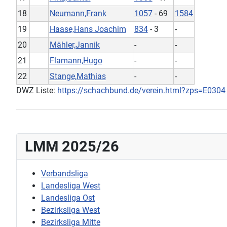
18
Neumann,Frank
1057
- 69
1584
19
Haase,Hans Joachim
834
- 3
-
20
Mähler,Jannik
-
-
21
Flamann,Hugo
-
-
22
Stange,Mathias
-
-
DWZ Liste:
https://schachbund.de/verein.html?zps=E0304
LMM 2025/26
Verbandsliga
Landesliga West
Landesliga Ost
Bezirksliga West
Bezirksliga Mitte