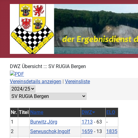
DWZ Übersicht ::: SV RUGIA Bergen
Vereinsdetails anzeigen
|
Vereinsliste
Nr.
Titel
Name
DWZ
ELO
1
Burwitz,Jörg
1713
- 63
-
2
Serwuschok,Ingolf
1659
- 13
1835